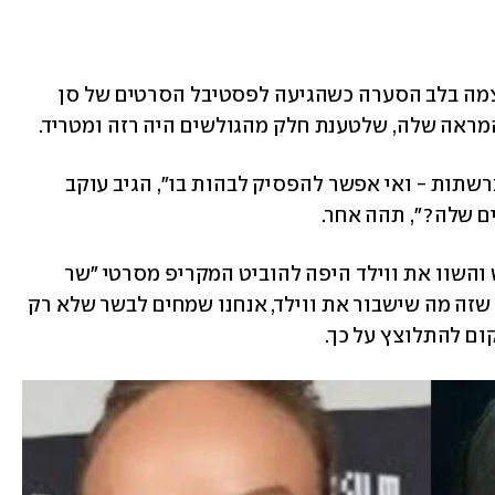
מצאה את עצמה בלב הסערה כשהגיעה לפסטיבל הסרטים של סן 
מראה שלה, שלטענת חלק מהגולשים היה רזה ומטריד. 
"סרטון חדש של אוליביה ווילד מתפוצץ ברשתות - ואי אפשר להפסיק לבהות בו", הגיב עוקב 
ם שלה?", תהה אחר. 
בין כל מגיבים, היו גם כאלה שהגדילו ראש והשוו את ווילד היפה להוביט המקריפ מסרטי "שר 
הטבעות". אך אם אותם בריוני רשת חשבו שזה מה שישבור את ווילד, אנחנו שמחים לבשר שלא רק 
ום להתלוצץ על כך. 