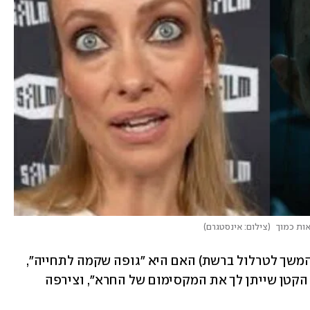
אות כמוך 
(
צילום: אינסטגרם
)
ווילד העלתה סטוריז עם אחיה, שתהה (בהמשך לטרלול ברשת) האם היא "גופה שקמה לתחייה", 
ואוליביה מצידה הגיבה: "תסמכי על אחיך הקטן שייתן לך את המקסימום של החרא", וצירפה 