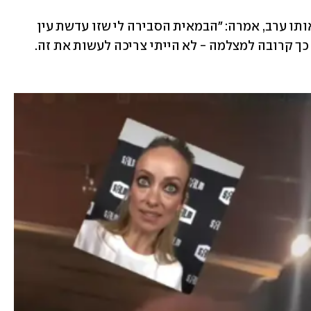
ולגבי הסרטון המטריד שהפך לוויראלי באותו ערב, אמרה: "הבמאית הסבירה לי שזו עדשת עין 
הדג. ואני מודה שאני תוהה למה הייתי כל כך קרובה למצלמה - לא הייתי צריכה לעשות את זה. 