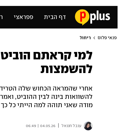
דף הבית
פפראצי
רכ
פנאי פלוס
ריחול
למי קראתם הוביט? 
להשמצות
אחרי שהמראה הכחוש שלה הטריד א
להשוואות בינה לבין ההוביט, ואמרה
מודה שאני תוהה למה הייתי כל כך
|
ענבל חננאל
04.05.26 | 06:49