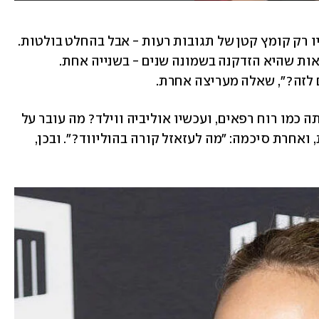
לטובת מי שלא עקב, נזכיר שאלה אמנם היו רק קומץ קטן של תגובות רעות - אבל בהחלט בולטות. 
"התמונות החדשות של אוליביה ווילד מראות שהיא הזדקנה בשמונה שנים - בשנייה אחת. 
 לזה?", שאלה מעריצה אחרת. 
, שנראתה כמו רוח רפאים, ועכשיו אוליביה ווילד? מה עובר על 
השחקניות האלה?", הגיבה עוקבת נוספת, ואחרת סיכמה: "מה לעזאזל קורה בהוליווד?". ובכן, 