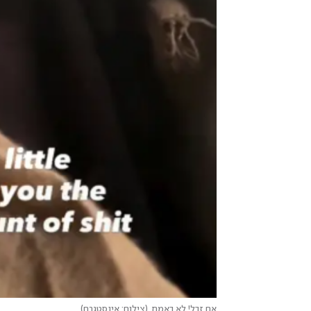
אח זבל! לא באמת
(
צילום: אינסטגרם
)