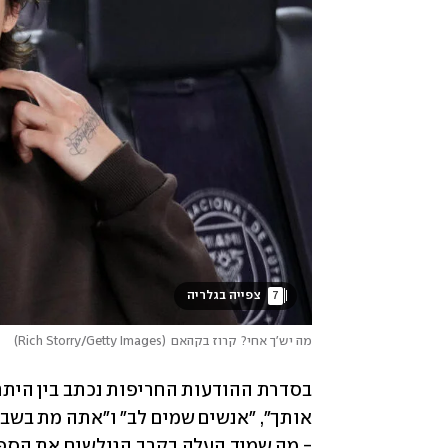
7
 צפייה בגלריה 
מה יש'ך אחי? קרוז בקהאם
(
Rich Storry/Getty Images
)
- מה שמיד העלה בקרב הגולשים את הספק