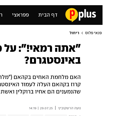
דף הבית
פפראצי
רכ
פנאי פלוס
ריחול
"אתה רמאי!": על 
באינסטגרם?
האם מלחמת האחים בקהאם ("מלחמ
קרוז בקהאם העלה לעמוד האינסטג
שהנמענים הם אחיו ברוקלין ואשתו 
|
נועה הרשקוביץ
29.07.25 | 14:19