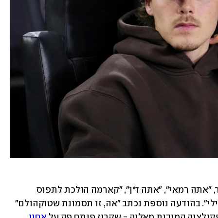
בסדרת ההודעות החריפות נכתב בין היתר, "אתה רמאי", "אתה ז*ן", "קארמה הולכת לתפוס 
אותך", "אנשים שמים לב" ו"אתה מת בשבילי". בהודעה נוספת נכתב "אה, זו תסמונת שטוקהולם" 
ולציה המובנת מאליה - שקרוז פותח פה על 
אחיו 