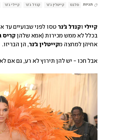
תגיות
סלבס
קייטלין ג'נר
קנדל ג'נר
קיילי ג'נר
קיילי
 ו
קנדל ג'נר
 טסו לפני שבועיים עד א
בכלל לא ממש מכירות (אמא שלהן 
קריס ג
אחיהן למחצה מ
קייטלין ג'נר
, הן הבריזו. 
אבל חכו - יש להן תירוץ לא רע, גם אם לא