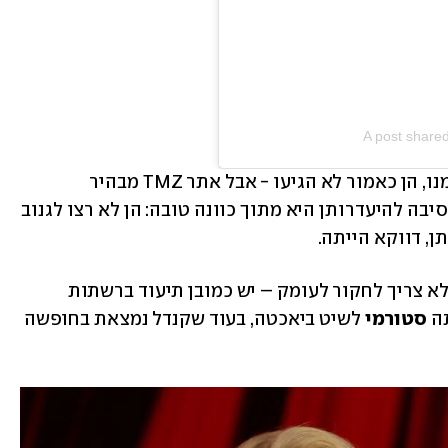
A post shared
למרות שאחיותיו הצעירות של ברודי הוזמנו, הן כאמור לא הגיעו - אבל אתר TMZ מבהיר 
שהשלושה נמצאים בקשר מאוד טוב, ושהסיבה להיעדרותן היא מתוך כוונה טובה: הן לא רצו לגנוב 
ן, דווקא הייתה.
אם תהיתם איפה האחיות בילו בזמן הזה, לא צריך לחקור לעומק – יש כמובן תיעוד ברשתות 
ה 
סטורמי
 לשיט ביאכטה, בעוד שקנדל נמצאת בחופשה 