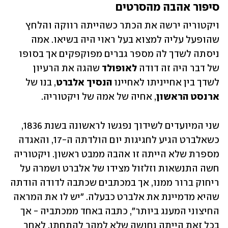
סיפור אהבה מהסרטים 
ויקטוריה ירשה את הכתר כשהייתה רווקה והלחץ 
שהופעל עליה למצוא בעל ראוי היה בשיאו. אמה 
ניסתה לשדך לה מספר גברים מפוקפקים אך בסופו 
של דבר היה זה דודה 
לאופולד
 שהגה את הרעיון 
לשדך בין אחייניתו לאחיינו 
הנסיך אלברט
, בנו של 
ארנסט הראשון
, אחיה של אמה של ויקטוריה. 
שני המיועדים לשידוך נפגשו לראשונה בשנת 1836, 
כשאלברט הגיע לחגיגות יום הולדתה ה-17, והאגדה 
מספרת שלא הייתה זו אהבה ממבט ראשון. ויקטוריה 
חשה התנשאות וזלזול מצידו של אלברט ושמרה על 
ריחוק ברור ממנו, אך במכתבים שכתבה לדודה הודתה 
שהיא מדמיינת את אלברט כבעלה. "יש לו את המראה 
החיצוני המענג ביותר", כתבה באחד ממכתביה - אך 
בכל זאת הייתה נחושה שלא למהר להתחתן. לאחר 