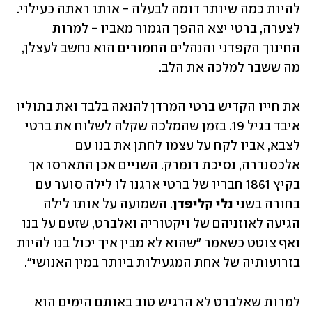
להיות כמה שיותר דומה לבעלה - אותו ראתה כעילוי. 
לצערה, ברטי יצא ההפך הגמור מאביו - למרות 
החינוך הקפדני והנהלים החמורים הוא נחשב לעצלן, 
מה ששבר למלכה את הלב. 
את חייו הקדיש ברטי המרדן להנאה בלבד ואת בתוליו 
איבד בגיל 19. בזמן שהמלכה שקלה לשלוח את ברטי 
לצבא, אביו לקח על עצמו לחתן את בנו עם 
אלכסנדרה, נסיכת דנמרק. השניים אכן התארסו אך 
בקיץ 1861 חבריו של ברטי ארגנו לו לילה סוער עם 
בחורה בשני 
נלי קליפדן
. השמועה על אותו לילה 
הגיעה לאוזניהם של ויקטוריה ואלברט, שזעם על בנו 
ואף צוטט כשאמר "שהוא לא מבין איך יכול בנו להיות 
בזרועותיה של אחת המגעילות ביותר במין האנושי".
למרות שאלברט לא הרגיש טוב באותם הימים הוא 