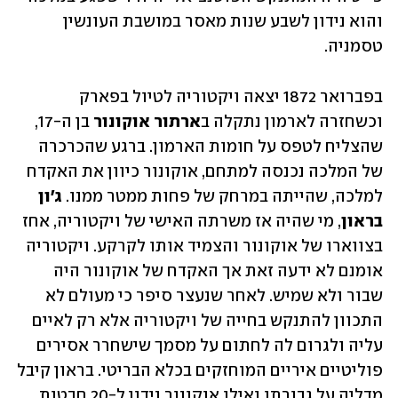
והוא נידון לשבע שנות מאסר במושבת העונשין 
טסמניה. 
בפברואר 1872 יצאה ויקטוריה לטיול בפארק 
וכשחזרה לארמון נתקלה ב
ארתור אוקונור
 בן ה-17, 
שהצליח לטפס על חומות הארמון. ברגע שהכרכרה 
של המלכה נכנסה למתחם, אוקונור כיוון את האקדח 
למלכה, שהייתה במרחק של פחות ממטר ממנו. 
ג'ון 
בראון
, מי שהיה אז משרתה האישי של ויקטוריה, אחז 
בצווארו של אוקונור והצמיד אותו לקרקע. ויקטוריה 
אומנם לא ידעה זאת אך האקדח של אוקונור היה 
שבור ולא שמיש. לאחר שנעצר סיפר כי מעולם לא 
התכוון להתנקש בחייה של ויקטוריה אלא רק לאיים 
עליה ולגרום לה לחתום על מסמך שישחרר אסירים 
פוליטיים איריים המוחזקים בכלא הבריטי. בראון קיבל 
מדליה על גבורתו ואילו אוקונור נידון ל-20 חבטות 