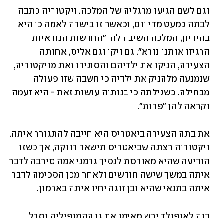
וגם לשם הגיעו מרגליה של המלכה. ויקטוריה כתבה 
לבתה כמעט מדי יום, וכאשר זו בישרה לאמה כי היא 
בהיריון, המלכה השיבה לה: "החדשות הנוראיות 
הרגיזו אותנו נורא". גם ויקי וגם אליס, אחותה 
הצעירה, הניקו את ילדיהם והסתירו זאת מויקטוריה, 
שנמנעה מלהניק את ילדיה כי חשבה שזו פעולה 
מבחילה. כשגילתה כי בנותיה עושות זאת - היא זעמה 
וקראה להן "פרות". 
את בתה הצעירה ביאטריס היא חייבה להתגורר איתה. 
ויקטוריה רצתה שביאטריס תישאר רווקה, אך כשזו 
הודיעה שהיא מאורסת לנסיך גרמני אמה סירבה לדבר 
איתה במשך שישה חודשים ולאחר מכן הסכימה לדבר 
איתה בתנאי שהיא ובן זוגה יחיו איתה בארמון. 
בנה לאופולד ירש מאימו את גן ההמופיליה וסבל 