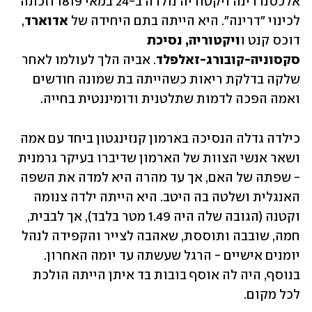
אלכסנדרינה ויקטוריה נולדה ב-24 במאי 1819 וזכתה 
לכינוי "דרינה". היא הייתה בתם היחידה של 
אדוארד
, 
דוכס קנט ו
ויקטוריה, נסיכת 
סקסוניה-קובורג-זאלפלד
. אביה הלך לעולמו לאחר 
שלקה בדלקת ריאות כשהייתה בת שמונה חודשים 
ואמה הפכה לדמות שתלטנית ודומיננטית בחייה.
כילדה גדלה הנסיכה בארמון קנזינגטון ביחד עם אמה 
ושאר אנשי הצוות של הארמון שדיברו בעיקר גרמנית 
- שפתה של האם, אך עד מהרה היא למדה את השפה 
האנגלית ושלטה בה היטב. היא הייתה ילדה צנומה 
וקטנה (הגובה שלה היה 1.49 מטר בלבד), אך לבבית, 
חמה, שובבה ותוססת, שאהבה לצייר והקפידה לנהל 
יומנים אישיים - הרגל שעשתה עד יומה האחרון. 
בנוסף, היה לה אוסף בובות בד איתן הייתה הולכת 
לכל מקום. 