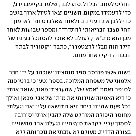
החליט לעזוב הכל ולנסוע לבנו, שלמד בקיימברידג', 
כדי להעמידו במקום. השניים יצאו לטיול ארוך בגשם 
כדי ללבן את העניינים ולאחר שאלברט חזר לארמון 
החל מצבו הבריאותי להתדרדר ומספר שבועות לאחר 
מכן הוא מת."אוי, לעולם לא אוכל להסתכל בעיניו של 
הילד הזה מבלי להצטמרר", כתבה ויקטוריה לבתה 
הבכורה ויקי לאחר מותו. 
בשנת 1926 פורסם ספר סנסציוני שנכתב על ידי חבר 
אלמוני של משפחת המלוכה. בספר נטען כי ברטי פנה 
לסופר, ואמר: "אמא שלי, שהערצתי מאוד, שנאה אותי 
כי היא האמינה שזירזתי את מותו של אבי. מכאן ואילך, 
בכל פעם שהיינו ביחד היא התנשאה עליי ואני נגעלתי 
מחוסר היכולת המוחלט שלה להבין אותי וסירובה 
לסמוך עליי. לקראת סוף חייה נגעלנו אחד מהשנייה 
בצורה הדדית. מעולם לא עזבתי את נוכחותה ללא 