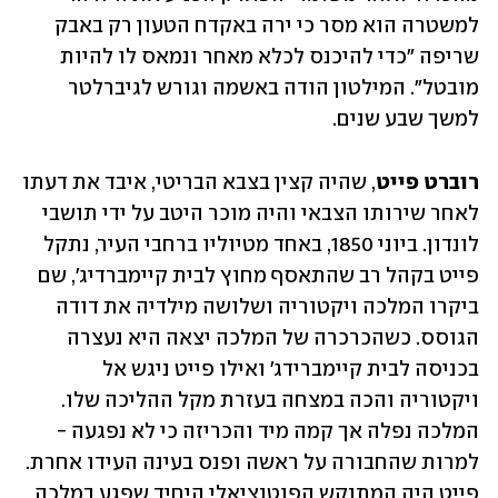
למשטרה הוא מסר כי ירה באקדח הטעון רק באבק 
שריפה "כדי להיכנס לכלא מאחר ונמאס לו להיות 
מובטל". המילטון הודה באשמה וגורש לגיברלטר 
למשך שבע שנים. 
רוברט פייט
, שהיה קצין בצבא הבריטי, איבד את דעתו 
לאחר שירותו הצבאי והיה מוכר היטב על ידי תושבי 
לונדון. ביוני 1850, באחד מטיוליו ברחבי העיר, נתקל 
פייט בקהל רב שהתאסף מחוץ לבית קיימברדיג', שם 
ביקרו המלכה ויקטוריה ושלושה מילדיה את דודה 
הגוסס. כשהכרכרה של המלכה יצאה היא נעצרה 
בכניסה לבית קיימברידג' ואילו פייט ניגש אל 
ויקטוריה והכה במצחה בעזרת מקל ההליכה שלו. 
המלכה נפלה אך קמה מיד והכריזה כי לא נפגעה - 
למרות שהחבורה על ראשה ופנס בעינה העידו אחרת. 
פייט היה המתנקש הפוטנציאלי היחיד שפגע במלכה 