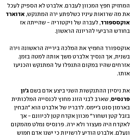
המחזיק חפץ המכוון לעברם. אלברט לא הספיק לעכל 
את מה שרואות עיניו כשלפתע ירה המתנקש, 
אדוארד 
אוקסספורד
, לעברה של ויקטוריה - שהייתה אז 
בחודש הרביעי להריונה הראשון. 
אוקספורד החמיץ את המלכה בירייה הראשונה וירה 
בשנית, אך הנסיך אלברט משך אותה למטה בזמן. 
אזרחים שהיו במקום התנפלו על המתנקש והכניעו 
אותו. 
את ניסיון ההתנקשות השני ביצע אדם בשם 
ג'ון 
פרנסיס
, שארב לבני הזוג מחוץ לכנסייה המלכותית 
בארמון סנט ג'יימס. לדבריו של אלברט הוא "הבחין 
בזבל קטן ושחור" מכוון אקדח קטן לכיוונם - אך 
לאקדח היה מעצור ולא ירה. פרנסיס נמלט מהמקום 
ונעלם. אלברט הודיע לרשויות כי ישנו אדם חמוש 