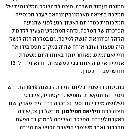
חמורה בעמוד השדרה, חיכה לתהלוכה המלכותית של 
המלכה ביציאה מארמון בקינגהאם לעבר הכנסייה 
המלכותית כמדי יום ראשון. רגע לפני שהגיעה 
הכרכרה של המלכה, נדחף המתנקש הצעיר לקדמת 
הקהל וכיוון את הנשק למלכה. גם במקרה הזה לנשק 
היה מעצור ועובר אורח שהיה במקום תפס בידו אך 
וויליאם נמלט. מאוחר יותר באותו היום משטרת 
אנגליה איתרה אותו בבית משפחתו והוא נידון ל-18 
חודשי עבודות פרך. 
בחגיגות הרשמיות ליום הולדתה בשנת 1849 התרחש 
ניסיון ההתנקשות החמישי. ויקטוריה, אלברט 
ושלושה מילדיהם נסעו בכרכרה דרך הייד פארק, שם 
חיכה להם 
וויליאם המילטון
, מובטל בן 24, שירה 
באקדח לעברם. המלכה הצליחה לחמוק גם הפעם 
מהכדור ואחד משומרי הפארק הכניע את היורה. 