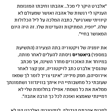
"אלברט היקר לי מכל... אהבתו וחיבתו המוגזמת 
העניקו לי רגשות של אהבה ואושר שמעולם לא 
קיוויתי שארגיש", כתבה המלכה על ליל הכלולות 
שלה. "יופיו, המתיקות והעדינות שלו. זה היה היום 
המאושר בחיי". 
את יומניה של ויקטוריה בתה הצעירה (התשיעת 
במספר) 
ביאטריס
 ניסתה להעלים לאחר מותה, 
במיוחד את האזכורים מחדר השינה, אך מכתב 
שהנסיך אלברט כתב לויקטוריה, זמן קצר לאחר 
אירוסיהם, חמק מידיה: "אינני צריך לומר לך שמאז 
שעזבתי כל מחשבותיי היו איתך בווינדזור ושתמונתך 
ממלאת את כל נשמתי. אפילו בחלומות שלי לא 
דמיינתי שאמצא ואזכה לכל כך הרבה אהבה". 
למרות אהבתם הגדולה, לויקטוריה ואלברט היו לא 