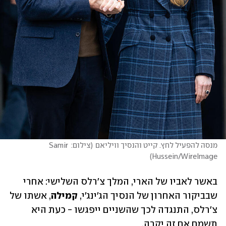
מנסה להפעיל לחץ. קייט והנסיך וויליאם
(
צילום: Samir 
)
Hussein/WireImage
באשר לאביו של הארי, המלך צ'רלס השלישי: אחרי 
שבביקור האחרון של הנסיך הג'ינג'י, 
קמילה
, אשתו של 
צ'רלס, התנגדה לכך שהשניים ייפגשו - כעת היא 
תשמח אם זה יקרה. 