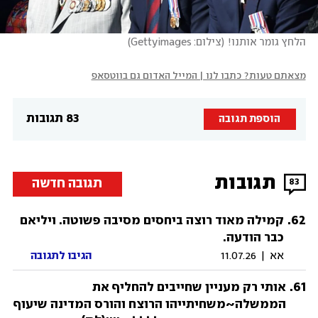
הלחץ גומר אותנו!
(
צילום: Gettyimages
)
מצאתם טעות? כתבו לנו | המייל האדום גם בווטסאפ
83 תגובות
הוספת תגובה
תגובות
תגובה חדשה
83
.
62
קמילה מאוד רוצה ביחסים מסיבה פשוטה. ויליאם
כבר הודעה.
אא
|
11.07.26
הגיבו לתגובה
.
61
אותי רק מעניין שחייבים להחליף את
הממשלה~משחיתייהו הרוצח והורס המדינה שיעוף