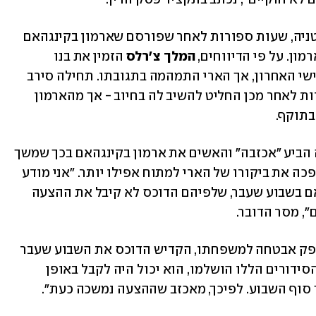
לסיום נזכיר שהארי נחת אתמול (ב') בבריטניה, שעות ספורות לאחר שפורסם שארמון בקינגהאם 
ון. על פי הדיווחים, 
המלך צ'רלס 
הזמין את בנו 
להתארח בארמון וביקש תשובה עד יום שישי האחרון, אך הארי התמהמה בתגובתו. תחילה סירב 
הנסיך להצעה של אביו, אולם שעות ספורות לאחר מכן החליט להשיב לה בחיוב - אך מהארמון 
בתוקף.
דוברו של הארי פרסם הודעה חריגה, שבה הביע "אכזבה" והאשים את ארמון בקינגהאם בכך שמשך 
את ההזמנה "ברגע האחרון" - החלטה שהפכה את ביקורו של הארי למתוח אפילו יותר. "אני מודע 
לתדרוכים הרבים שיצאו מארמון בקינגהאם בשבוע שעבר, שלפיהם הדוכס לא קיבל את ההצעה 
, מסר הדובר.
"לאחר שוועדת RAVEC החליטה שלא לספק אבטחה למשפחתו, הקדיש הדוכס את השבוע שעבר 
לגיבוש סידורי אבטחה חלופיים. לאחר שהסידורים הללו הושלמו, הוא יכול היה לקבל באופן 
וף השבוע. לפיכך, מאכזב שההצעה נמשכה כעת".