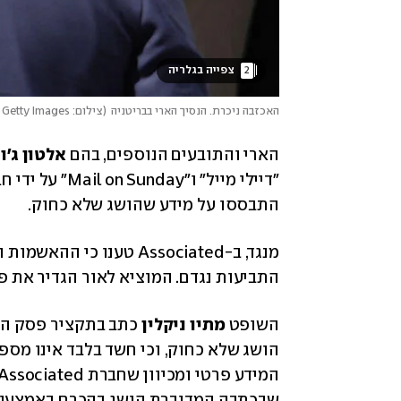
2
 צפייה בגלריה 
האכזבה ניכרת. הנסיך הארי בבריטניה
(
צילום: Stefan Rousseau/PA Images via Getty Images
הארי והתובעים הנוספים, בהם 
אלטון ג'ון
התבססו על מידע שהושג שלא כחוק.
התביעות נגדם. המוציא לאור הגדיר את פסק
השופט 
מתיו ניקלין
שבכתבה המדוברת הושג בהכרח באמצעים ל