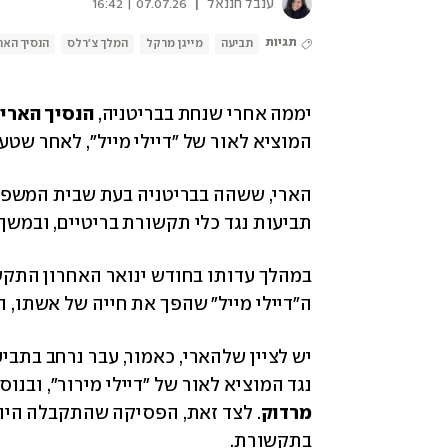
|
ענבל חננאל
07.07.26 | 16:42
תגיות
תביעה
מייגן מרקל
המלך צ'רלס
הנסיך האר
יממה אחרי שנחת בבריטניה, 
הנסיך הארי
המוציא לאור של "דיילי מייל", לאחר שטע
תביעות נגד כלי תקשורת בריטיים, ובמשך
ה"דיילי מייל" שהפך את חייה של אשתו, ה
נגד המוציא לאור של "דיילי מירור", ובנו
מרדוק
בתקשורת. 