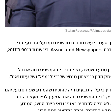
)
, טענו כי עשרות כתבות שפורסמו עליהם בעיתוני 
"דיילי מייל" ו"Mail on Sunday" על ידי חברת Associated Newspapers, בין שנות ה־90 ל־2011, 
מנגד, ב-Associated טענו כי ההאשמות הן מסע השמצה, וציינו כי בית המשפט דחה את כל 
 הדין כ"ניצחון מוחץ של 'דיילי מייל' ושל עיתונאיו".
 כתב בתקציר פסק הדין כי על התובעים היה להוכיח שהמידע שפורסם עליהם 
הושג שלא כחוק, וכי חשד בלבד אינו מספיק. "בית המשפט דחה את הטיעון לפיו מעצם היות 
המידע פרטי ומכיוון שחברת Associated לא יכלה להסביר באופן ודאי כיצד הושג, המידע 
א חוקיים", נכתב בתקציר פסק הדין.