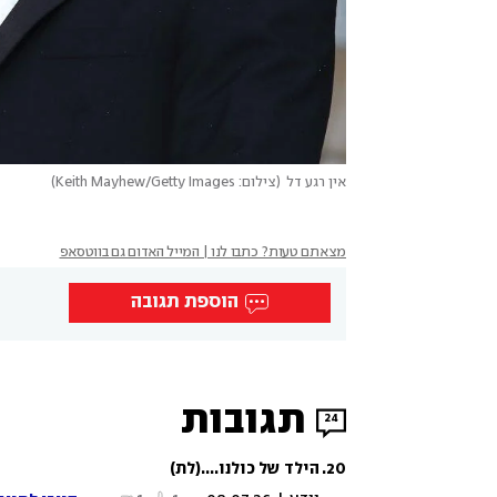
אין רגע דל
(
צילום: Keith Mayhew/Getty Images
)
מצאתם טעות? כתבו לנו | המייל האדום גם בווטסאפ
הוספת תגובה
תגובות
24
20
.
הילד של כולנו....
(לת)