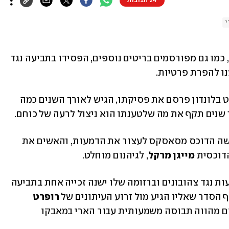
24 תגובות
י
, כמו גם מפורסמים בריטים נוספים, הפסידו בתביעה נגד 
נו להפרת פרטיות. 
הארי, ששהה בבריטניה בעת שבית המשפט בלונדון פרסם את פסיקתו, הגיש לאורך השנים כמה 
 שנים תקף את מה שלטענתו הוא ניצול לרעה של כוחם. 
במהלך עדותו בחודש ינואר האחרון התקשה הדוכס מסאסקס לעצור את הדמעות, והאשים את 
דוכסית 
מייגן מרקל
, לגיהנום מוחלט. 
יש לציין שלהארי, כאמור, עבר נרחב בתביעות נגד צהובונים וברזומה שלו ישנה זכייה אחת בתביעה 
סף הסדר שאליו הגיע מול זרוע העיתונים של 
רופרט 
. לצד זאת, הפסיקה שהתקבלה היום מהווה תבוסה משמעותית עבור הארי במאבקו 