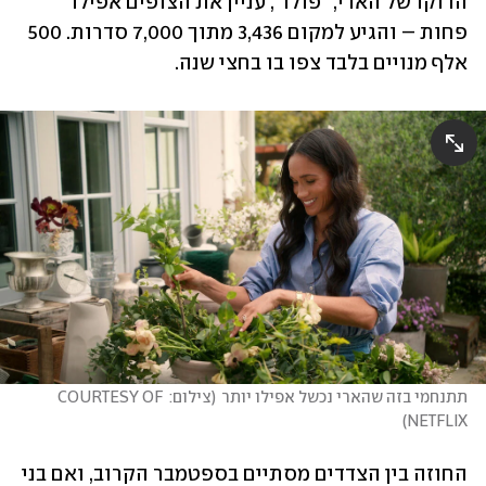
הדוקו של הארי, "פולו", עניין את הצופים אפילו 
פחות – והגיע למקום 3,436 מתוך 7,000 סדרות. 500 
אלף מנויים בלבד צפו בו בחצי שנה. 
תתנחמי בזה שהארי נכשל אפילו יותר
(
צילום: COURTESY OF 
)
NETFLIX
החוזה בין הצדדים מסתיים בספטמבר הקרוב, ואם בני 