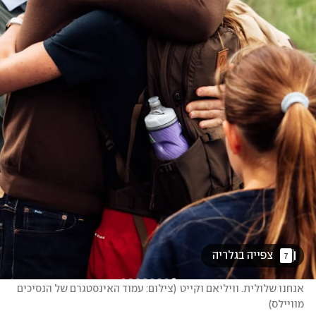
 צפייה בגלריה 
7
אנחנו שלולית. וויליאם וקייט
(
צילום: עמוד האינסטגרם של הנסיכים 
מוויילס
)