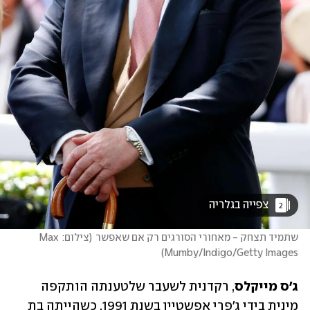
 צפייה בגלריה 
2
שתמיד תצחק - מאחורי הסורגים רק אם שאפשר
(
צילום: Max 
)
Mumby/Indigo/Getty Images
ג'ס מייקלס
, רקדנית לשעבר שלטענתה הותקפה 
מינית בידי ג'פרי אפשטיין בשנת 1991, כשהייתה בת 