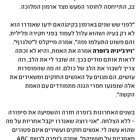
22, התייחסה לחוסר המעש מצד ארמון המלוכה.
"לפני שש שנים בארמון בקינגהאם ידעו שאנדרו הוא 
לא רק בעיה ושהוא עלול לעמוד בפני חקירה פלילית. 
והם פשוט התעלמו מזה", אמרה מייקלס ל"טלגרף". 
"
וירג'יניה ג'ופרה
 אמרה את האמת, והיא לא זכתה 
לראות אותם מודים בכך. זה שובר לי את הלב, וזה 
צריך לשבור את הלב של כולם. זה מה שהמוסדות 
עושים, הם מגנים על האנשים החזקים ומשאירים את 
אלה שנפגעו חסרי הגנה מתמודדים עם האמת 
הקשה". 
בשנים האחרונות ג'ופרה חזרה והשמיעה את סיפורה 
- ללא הצלחה. "אני רוצה שאנדרו יקבל אחריות על מה 
שהוא עשה לי. אנשים חזקים ועשירים אינם פטורים 
מאחריות על מעשיהם", אמרה ג'ופרה לרשת ABC 