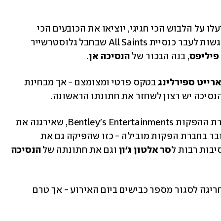
ביום שבת הקרוב, ה-6 ביוני, בני המלוכה יעלו על הלבוש הכי חגיגי, יוציאו את הכובעים הכי 
מפוארים מהארון המלכותי, ויצעדו בהתרגשות לעבר כנסיית All Saints שבחבל גלוסטרשייר 
פיליפס
, בנה הבכור של 
הנסיכה אן
. 
רייט ספירלינג
 בטקס פרטי ומצומצם - אך מבחינת 
הנסיכה יש רצון לשחזר את חתונתו הראשונה.
על פי הדיווחים, פיליפס שכר שוב את חברת ההפקות Bentley's Entertainments, שאירגנה את 
חתונתו הראשונה אי שם בשנת 2008. מדובר בחברת הפקות מובילה - כזו שהפיקה גם את 
סיבות רבות ל
סר אלטון ג'ון
 וגם את חתונתה של 
הנסיכה 
עד כה ידוע שמטעם החברה יצאה בקשה חריגה לסגור מספר כבישים ביום האירוע - אך טרם 