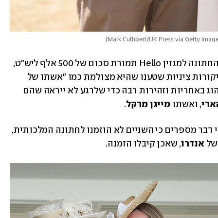
)
בפעם הקודמת, פיליפס מכר את תמונות החתונה למגזין Hello תמורת סכום של 500 אלף ליש"ט, 
, חטפה ביקורות ציניות שטענו שהיא מצולמת כמו "אשתו של 
כדורגלן". הפעם, החליטו החתן והכלה לנהוג באחריות וזהירות רבה כדי שלרגע לא ייראה שהם 
ארי
, ואשתו
 מייגן מרקל
. 
ואם כבר בדוכסים מסאסקס עסקינן, יודעי דבר מספרים כי השניים לא הוזמנו לחתונה המלכותית, 
של 
אנדרו
, שאכן קיבלו הזמנה. 