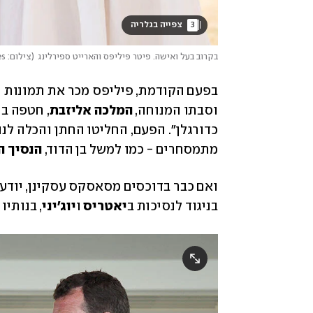
3
 צפייה בגלריה 
בקרוב בעל ואישה. פיטר פיליפס והארייט ספירלינג
(
צילום: Mark Cuthbert/UK Press via Getty Images
וסבתו המנוחה, 
המלכה אליזבת
מתמסחרים - כמו למשל בן הדוד, 
הנסיך ה
בניגוד לנסיכות ב
יאטריס
 ו
יוג'יני
, בנותיו 