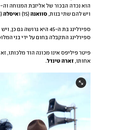
הוא נכדה הבכור של אליזבת המנוחה וה-19 בתור לכס המלוכה. הוא היה נשוי בעבר ל
ויש להם שתי בנות, 
סוואנה
 (15) ו
איסלה
 (13). הם נפרדו בשנת 2019. 
ספירלינג התקבלה בחום על ידי בני המלוכה
אחותו, 
זארה טינדל
. 