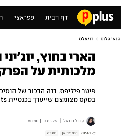
דף הבית
פפראצי
רכ
פנאי פלוס
רויאלס
הארי בחוץ, יוג'יני
מלכותית על הפרק
פיטר פיליפס, בנה הבכור של הנסיכה
בטקס מצומצם שייערך בכנסיית All Saints ב-6 ביוני
|
ענבל חננאל
31.05.26 | 08:08
תגיות
הנסיכה אן
חתונה