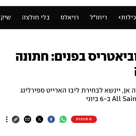
ילות+
ריחו״ל
רויאלס
בלי חולצה
שיק 
 וביאטריס בפנים: חתונה
 אן, יינשא לבחירת ליבו הארייט ספירלינג
6 תגובות