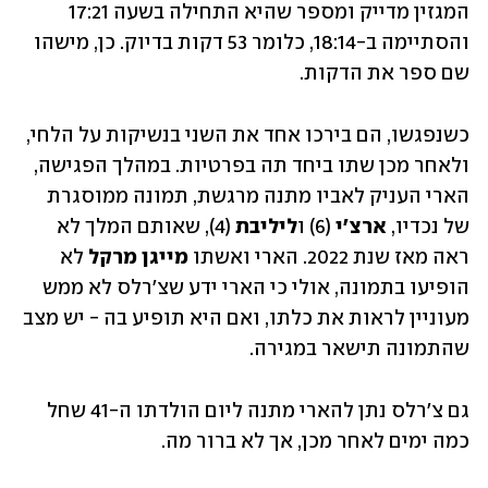
המגזין מדייק ומספר שהיא התחילה בשעה 17:21 
והסתיימה ב-18:14, כלומר 53 דקות בדיוק. כן, מישהו 
שם ספר את הדקות.
כשנפגשו, הם בירכו אחד את השני בנשיקות על הלחי, 
ולאחר מכן שתו ביחד תה בפרטיות. במהלך הפגישה, 
הארי העניק לאביו מתנה מרגשת, תמונה ממוסגרת 
של נכדיו, 
ארצ'י
 (6) ו
ליליבת
 (4), שאותם המלך לא 
ראה מאז שנת 2022. הארי ואשתו 
מייגן מרקל 
לא 
הופיעו בתמונה, אולי כי הארי ידע שצ'רלס לא ממש 
מעוניין לראות את כלתו, ואם היא תופיע בה - יש מצב 
שהתמונה תישאר במגירה. 
גם צ'רלס נתן להארי מתנה ליום הולדתו ה-41 שחל 
כמה ימים לאחר מכן, אך לא ברור מה.   