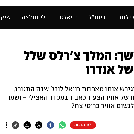
ילות+
ריחו״ל
רויאלס
בלי חולצה
שיק 
ך: המלך צ'רלס שלל
של אנדרו
ירש אותו מאחוזת רויאל לודג' שבה התגורר,
 של אחיו הצעיר כאביר במסדר האצילי - ושמו
נשום אוויר בריטי צח?
57 תגובות