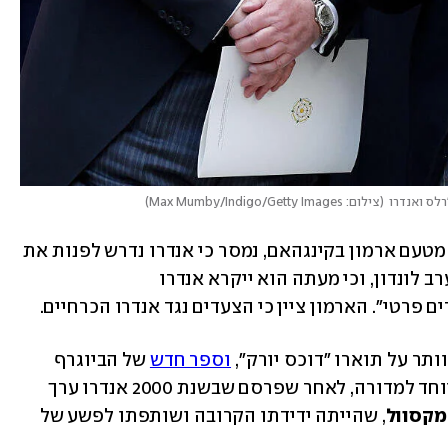
רלס ואנדרו
(
צילום: Max Mumby/Indigo/Getty Images
)
נזכיר כי ב-30 באוקטובר, בהודעה שיצאה מטעם ארמון בקינגהאם, נמסר כי אנדרו נדרש לפנות את 
אחוזת רויאל לודג' שבה הוא מתגורר ממערב לונדון, וכי מעתה הוא ייקרא אנדרו 
ם פרטי". הארמון ציין כי הצעדים נגד אנדרו הכרחיים.
ותר על תוארו "דוכס יורק", 
וספר חדש
 של הביוגרף 
הוסיף עוד קיסם דליק במיוחד למדורה, לאחר שפרסם שבשנת 2000 אנדרו ערך 
 מקסוול
, שהייתה ידידתו הקרובה ושותפתו לפשע של 