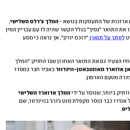
 ארוכות של התעסקות בנושא - 
המלך צ'רלס השלישי
, 
 את התואר "נסיך" בגלל הקשר שהיה לו עם עבריין המין 
ט 
לוותר על תוארו
 "דוכס יורק", אך נראה כי מסע 
אמש (ב') דווח כי צ'רלס החליט לשלול מאחיו הצעיר גם את התואר האחרון שבו החזיק: "המלך 
ן אדוארד מאונטבאטן-ווינדזור
 כאביר חבר במסדר 
צהרה מטעם הארמון. 
ותיק ביותר, שנוסד על ידי 
המלך אדוארד השלישי 
בשנת 1348. עוד נעדכן כי סמל האצולה של אנדרו כבר הוסר מקפלת סנט ג'ורג' בווינדזור, שם 
ליפ
.