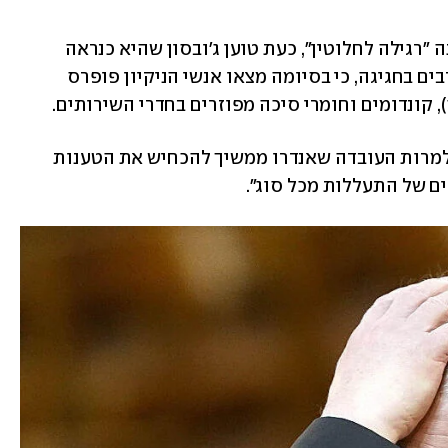
למרות שאנדרו טען בעבר שהמסיבה הייתה "רגילה לחלוטין", כעת טוען ג'ובסון שהיא כנראה 
הייתה "רגילה" רק בסטנדרטים של המעורבים בחגיגה, כי בסיומה מצאו אנשי הניקיון פופרס 
 קונדומים וחומרי סיכה מפוזרים בחדרי השירותים. 
נסיים בתזכורת לכך שמהארמון נמסר ש"למרות העובדה שאנדרו ממשיך להכחיש את הטענות 
ים של התעללות מכל סוג".