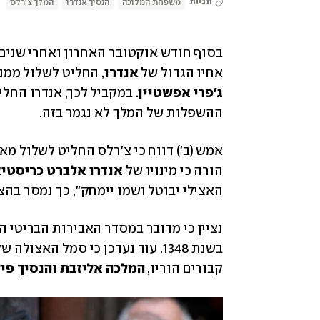
תגיות
משפחת המלוכה
הנסיך אנדרו
המלך צ'רלס
בסוף חודש אוקטובר האחרון ואחרי שנים
אחיו הגדול של 
אנדרו
, החליט לשלול ממנו
ג'פרי אפשטיין
. במקביל לכך, אנדרו החלי
ההשפלות של המלך לא נגמר בזה. 
הורה כי מינויו של 
אנדרו אלברט כריסטיא
האצילי יבוטל ושמו יימחק", כך נמסר בה
נציין כי מדובר במסדר האבירות הבריטי הו
קבורים הוריו, 
המלכה אליזבת
 ו
הנסיך פי