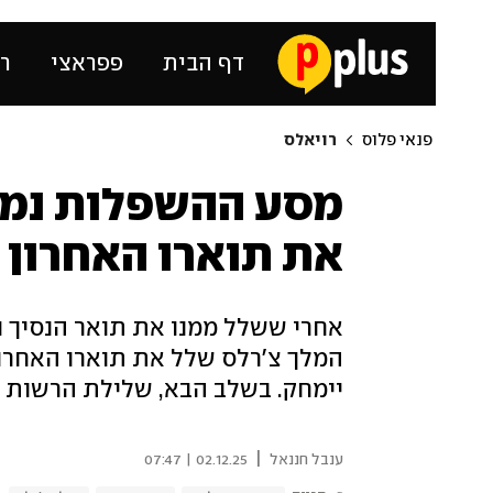
דף הבית
פפראצי
רכ
פנאי פלוס
רויאלס
מסע ההשפלות נמש
את תוארו האחרון 
אחרי ששלל ממנו את תואר הנסיך וג
המלך צ'רלס שלל את תוארו האחרון
יימחק. בשלב הבא, שלילת הרשות ל
|
ענבל חננאל
02.12.25 | 07:47