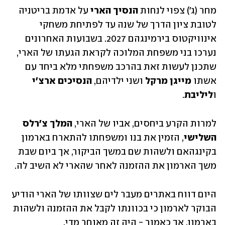
מחר (ג') צפוי לנחות 
הנסיך הארי
 על אדמת בריטניה 
לטובת ציון הדרך של שנה עד לפתיחת משחקי 
אינוויקטוס בירמינגהם 2027. בשבועות האחרונים 
נערכו בני משפחת המלוכה לקראת הגעתו של הארי, 
שתכנן לעשות זאת בהרכב משפחתי מלא ביחד עם 
אשתו 
מייגן מרקל
 ושני ילדיהם, 
הנסיכים ארצ'י 
ו
ליליבת
. 
למרות הקרע ביחסים, אביו של הארי, 
המלך צ'רלס 
השלישי
, הזמין את בנו ומשפחתו להתארח בארמון 
בקינגהאם ולשהות שם במשך הביקור, אך ביום שבת 
משך הארמון את ההזמנה לאחר שהארי לא השיב לה. 
היום דווח באתרים מעבר לים שצוותו של הארי הודיע 
הבוקר לארמון כי בכוונתו לקבל את ההזמנה ולשהות 
בארמון, אך כאמור - היה זה מאוחר מדי. 