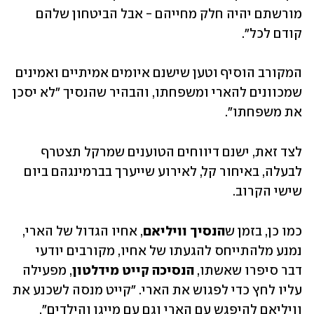
מורשתם יהיה חלק מחייהם - אבל הביטחון שלהם 
קודם לכל". 
המקורב הוסיף וטען שישנם איומים אמיתיים ואמינים 
שמכוונים להארי ומשפחתו, והבהיר שהנסיך "לא יסכן 
את משפחתו". 
לצד זאת, ישנם דיווחים הטוענים שמרקל תצטרף 
לבעלה, באיחור קל, לאירוע שייערך בברמינגהם ביום 
שישי הקרוב. 
כמו כן, בזמן ש
הנסיך וויליאם
, אחיו הגדול של הארי, 
נמנע מלהתייחס להגעתו של אחיו, מקורבים יודעי 
דבר סיפרו שאשתו,
 הנסיכה קייט מידלטון
, מפעילה 
עליו לחץ כדי לפגוש את הארי. "קייט מנסה לשכנע את 
וויליאם להיפגש עם הארי וגם עם מייגן והילדים", 