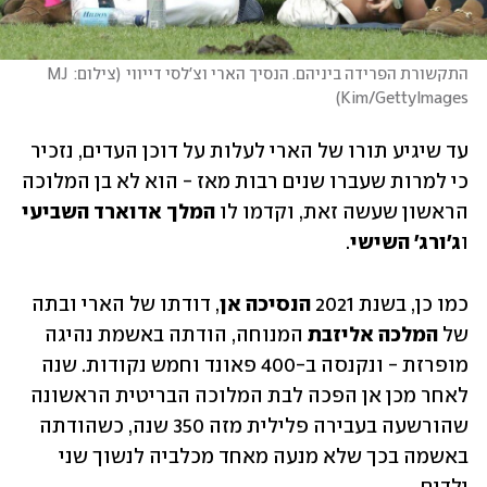
התקשורת הפרידה ביניהם. הנסיך הארי וצ'לסי דייווי
(
צילום: MJ 
)
Kim/GettyImages
עד שיגיע תורו של הארי לעלות על דוכן העדים, נזכיר 
כי למרות שעברו שנים רבות מאז - הוא לא בן המלוכה 
הראשון שעשה זאת, וקדמו לו 
המלך אדוארד השביעי
ו
ג'ורג' השישי
. 
כמו כן, בשנת 2021 
הנסיכה אן
, דודתו של הארי ובתה 
של 
המלכה אליזבת 
המנוחה, הודתה באשמת נהיגה 
מופרזת - ונקנסה ב-400 פאונד וחמש נקודות. שנה 
לאחר מכן אן הפכה לבת המלוכה הבריטית הראשונה 
שהורשעה בעבירה פלילית מזה 350 שנה, כשהודתה 
באשמה בכך שלא מנעה מאחד מכלביה לנשוך שני 