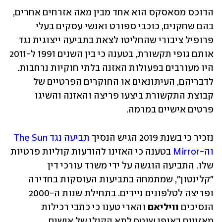
הדוכס מסאסקס הוא אחד מבין מאה אזרחים אחרים, 
בהם שחקנים, כוכבי ספורט ואנשי עסקים בעלי 
פרופיל ציבורי שהחליטו לצאת בתביעה ייצוגית נגד 
אותם גופי תקשורת, בטענה כי בין השנים 1991 ל-2011 
היו מעורבים בפעולות האזנה בלתי חוקיות נרחבות. 
לדבריהם, העיתונאים או החוקרים הפרטיים של 
קבוצת התקשורת ביצעו פריצה והאזנה והשיגו 
פרטים אישיים במרמה.  
נזכיר כי בשנת 2019 הגיש הנסיך 
תביעה נגד The Sun 
וה-Mirror
 בטענה כי האזינו להודעות קוליות פרטיות 
שלו. התביעה הוגשה על ידי משרד עורכי דין 
"קלינטון", שמתמחה בתביעות העוסקות בחדירה 
ופריצה לטלפונים ניידים. בתחילת שנות ה-2000 
הנסיכים 
וויליאם
 והארי טענו כי כתבי רכילות 
מאזינים באופן שוטף לתא הקולי של אישים 