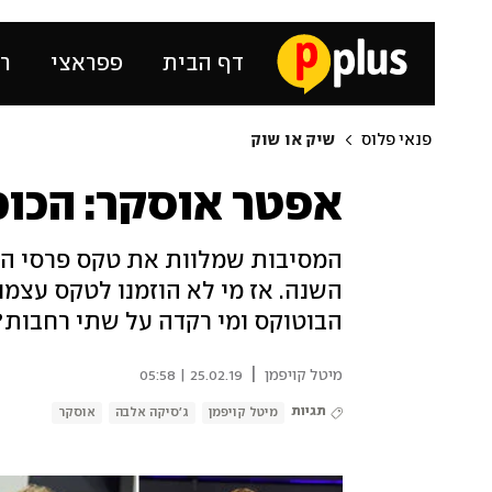
דף הבית
פפראצי
רכ
פנאי פלוס
שיק או שוק
אפטר אוסקר: הכוכ
המסיבות שמלוות את טקס פרסי הא
השנה. אז מי לא הוזמנו לטקס עצמו 
הבוטוקס ומי רקדה על שתי רחבות?
|
מיטל קויפמן
25.02.19 | 05:58
תגיות
מיטל קויפמן
ג'סיקה אלבה
אוסקר