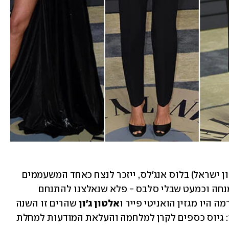
טקס האוסקר ה-91 שהתקיים הלילה (שעון ישראל) בלוס אנג'לס, ייזכר לנצח כאחד המשעממים 
בתולדותיו. בלי מחאות, בלי נפילות, בלי מנחה וכמעט שבלי סלבס - פלא שנאלצנו להתנחם 
 היו מגזין הואניטי פייר ו
אלטון ג'ון
 שהרים זו השנה 
ה-27 ערב צפייה בטקס פלוס מטרה טובה: גיוס כספים לקרן למלחמה והעלאת המודעות למחלת 