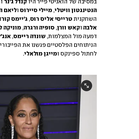
במסיבה של הואניטי פייר היו 
קנדל ג'נר
 ו
הנטינגטון וויטלי
, 
מיילי סיירוס 
ו
ליאם ה
השחקנית 
טרייסי אליס רוס
, 
ג'יימס קורד
אלבה 
ו
קאש וורן
,
 סופיה ורגרה
,
 מוניקה ל
דמעה מול המצלמות, 
שונדה ריימס
, 
אנג'ל
הניתוחים הפלסטיים פגשנו את הפייבורי
לחתול ספינקס ו
מייגן מולאלי