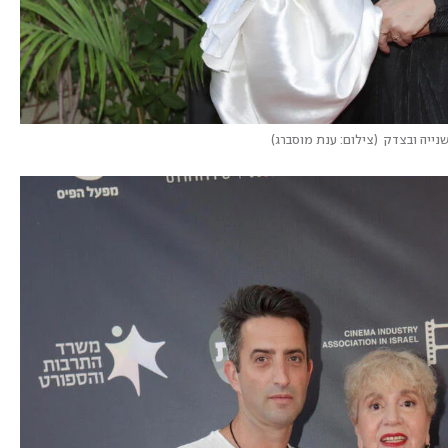
שנייה ובצדק
(
צילום: ענת מוסברג
)