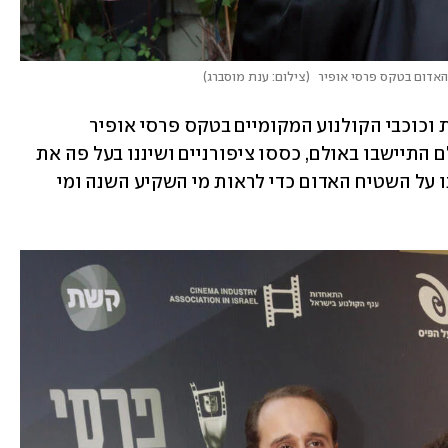
האדום בטקס פרסי אופיר 
(
צילום: ענת מוסברג
)
בשבוע האחרון לשנת תשפ"ג צעדו כוכבות וכוכבי הקולנוע המקומיים בטקס פרסי אופיר 
שהתקיים אמש (א'), בתל אביב. לפני שכולם התיישבו באולם, כססו ציפורניים ושיננו בעל פה את 
נאום הזכייה שלהם, אנחנו כמובן התייצבנו על השטיח האדום כדי לראות מי השקיע השנה ומי 