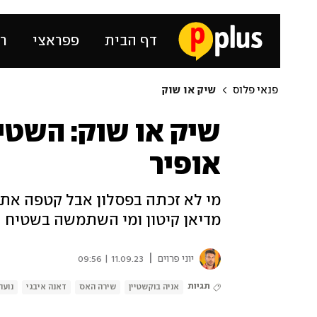
דף הבית
פפראצי
רכ
פנאי פלוס
שיק או שוק
שיק או שוק: השטי
אופיר
מי לא זכתה בפסלון אבל קטפה את
מדיאן קיטון ומי השתמשה בשטיח
|
יוני פרוים
11.09.23 | 09:56
תגיות
אניה בוקשטיין
שירה האס
דאנה איבגי
נועה