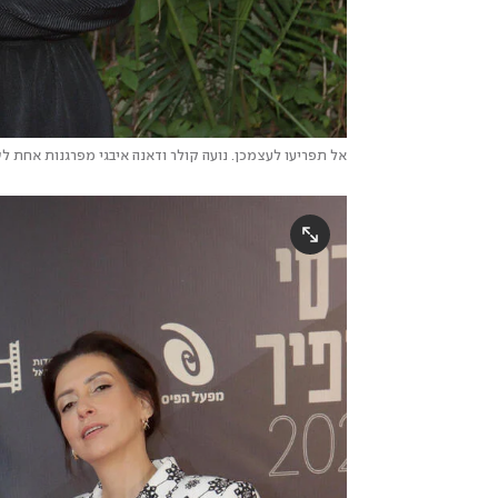
אל תפריעו לעצמכן. נועה קולר ודאנה איבגי מפרגנות אחת ל