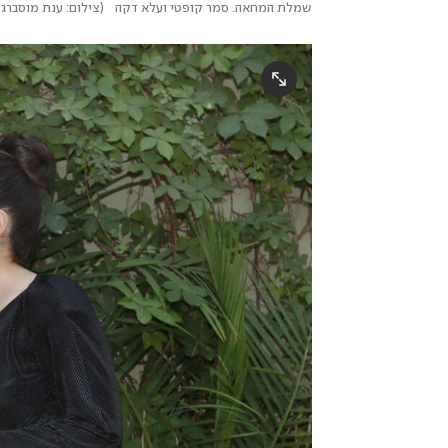
שמלת המחאה. סמר קופטי ועלא דקה  
(
צילום: ענת מוסברג
)