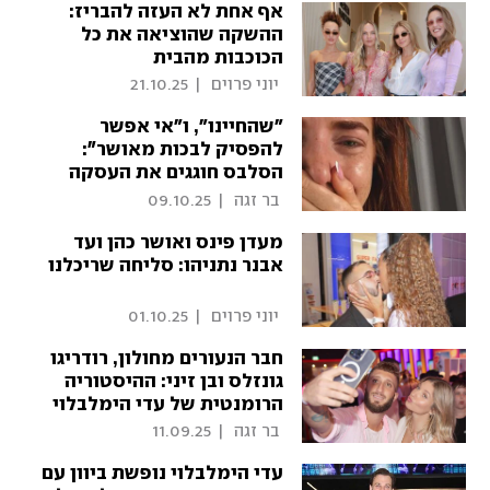
אף אחת לא העזה להבריז:
ההשקה שהוציאה את כל
הכוכבות מהבית
 יוני פרוים 
|
21.10.25
"שהחיינו", ו"אי אפשר
להפסיק לבכות מאושר״:
הסלבס חוגגים את העסקה
 בר זגה 
|
09.10.25
מעדן פינס ואושר כהן ועד
אבנר נתניהו: סליחה שריכלנו
 יוני פרוים 
|
01.10.25
חבר הנעורים מחולון, רודריגו
גונזלס ובן זיני: ההיסטוריה
הרומנטית של עדי הימלבלוי
 בר זגה 
|
11.09.25
עדי הימלבלוי נופשת ביוון עם