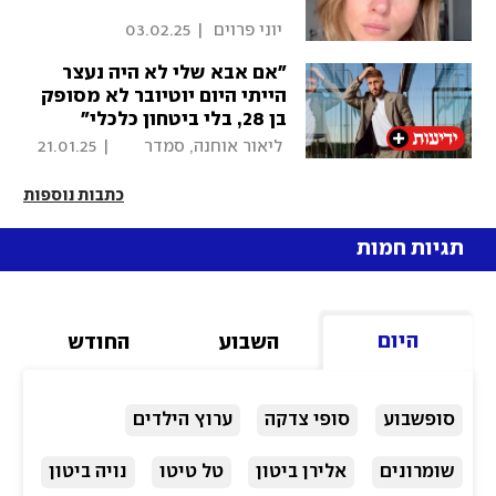
 יוני פרוים 
|
03.02.25
"אם אבא שלי לא היה נעצר
הייתי היום יוטיובר לא מסופק
בן 28, בלי ביטחון כלכלי"
 ליאור אוחנה, סמדר 
|
21.01.25
שיר 
כתבות נוספות
תגיות חמות
היום
השבוע
החודש
סופשבוע
סופי צדקה
ערוץ הילדים
שומרונים
אלירן ביטון
טל טיטו
נויה ביטון