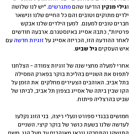
ו
גילי מנקין 
הודיעו שהם
מתגרשים
. "יש לנו שלושה 
ילדים מתוקים וטובים והם כל החיים שלנו ונישאר 
חברים טובים למענם.  למען הילדים שלנו אבקש 
פרטיות", כתבה אסייג באינסטגרם. ארבעה חודשים 
לאחר ההודעה הזו, הכריזה אסייג על 
זוגיות חדשה
 עם 
איש העסקים 
גיל שביט
.
אחרי למעלה מחצי שנה של זוגיות צמודה - הצלחנו 
לתפוס את השניים בהליכת בוקר בפארק המסילה 
בתל אביב. האוהבים הצעירים מחלקים  את הזמן על 
הקו שבין ביתה של אסייג בצפון תל אביב, לביתו של 
שביט בהרצליה פיתוח. 
חמושים בבגדי ספורט ונעלי ריצה,  בני הזוג נקלעו 
לעדשה שלנו בשעת כושר של בוקר קיצי. השניים 
התנשקו והתחבקו ונראו מאוהבים עד מעל הגג. משם 