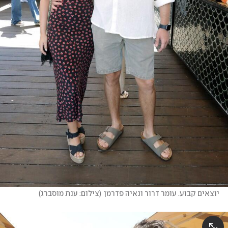
יוצאים קבוע. עומר דרור ונאיה פדרמן
(
צילום: ענת מוסברג
)