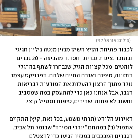
(
צילום: אוראל לוי
)
לכבוד פתיחת הקיץ השיק מגזין מנטה גיליון חגיגי 
ובתוכו נציגות גברית וחסונה מהביצה - 20 גברים 
לוהטים, מכל קצוות הגיל, שנבחרו לשתף בהרגלי 
התזונה, טיפוח ואורח החיים שלהם. הפרויקט עצמו 
נולד מתוך הרצון להעלות את המודעות לבריאות 
הגבר, אבל אנחנו כאן כדי להתעסק במה שמסביב 
וחשוב לא פחות: שרירים, טיפוח וסטייל קיצי. 
האירוע הלוהט (תרתי משמע, בכל זאת, קיץ) התקיים 
אתמול (ב') במתחם "יורדי הסירה" שבנמל תל אביב. 
הגברים המככבים במגזין הגיעו כדי להצטלם 