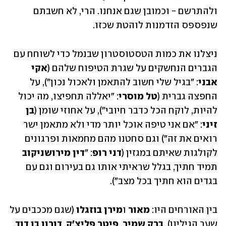
ולהתרשם - וכמובן שגם אנחנו. הרי, לא חשבתם 
שנפספס הזדמנות לוהטת שכזו. 
ניצלנו את כמות הטסטוסטרון שבנמל כדי לשוחח עם 
הגברים הנחשקים על שגרת הטיפוח שלהם (
אקי 
אבני
: "בגיל שלי חשוב להתאמן ולאכול נכון"), על 
החפצה גברית (
טל מוסרי
: "יאללה תחפיצו, מה יכול 
להיות, לוקח הכל כדבר חיובי"), על אחוזי שומן (
בן 
זיני
: "אם אני טיפה אוכל יותר מדי ולא מתאמן ישר 
רואים את זה") וגם סחטנו מהם מחמאות ופרגונים 
לקולגות שאיתם במגזין (
דני רופ
: "
דין מירושניקוב
תמיד חתיך, בגלל שראיתי אותו גם בעירום וגם עם 
בגדים הוא חתיך בכל מצב"). 
בין האורחים היו: 
מאור
 ו
מירן בוזגלו
 (שגם מככבים על 
שער הגיליון), 
ברק שמיר
, 
פיטר פליצ'ק
, 
דורון בן דוד
, 