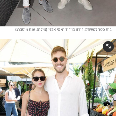
בית ספר למשחק. דורון בן דוד ואקי אבני
(
צילום: ענת מוסברג
)