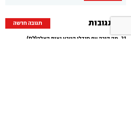
תגובות
תגובה חדשה
21
21
.
(לת)
מה קורה עם סנדלי הטבע נאות האלה
צבי
|
14.07.22
הגיבו לתגובה
.
18
מי שחושב ש"החפצה" יכולה להיות חיובי - לא מבין
(לת)
את פירוש המילה
06.07.22
הגיבו לתגובה
4
.
(לת)
תוריד דחוף את השפם המזעזע
אקי מה נסגר איתך
|
06.07.22
הגיבו לתגובה
טען תגובות נוספות