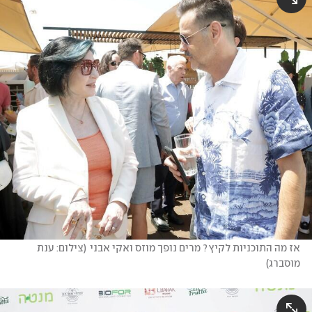
אז מה התוכניות לקיץ? מרים נופך מוזס ואקי אבני
(
צילום: ענת 
מוסברג
)