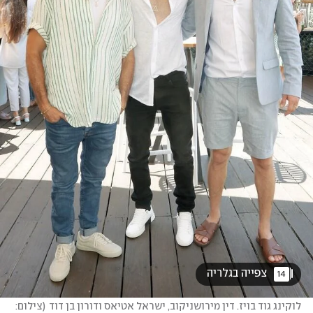
 צפייה בגלריה 
14
לוקינג גוד בויז. דין מירושניקוב, ישראל אטיאס ודורון בן דוד
(
צילום: 