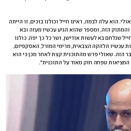
דנקר מספר: "האודישן הראשון היה של שאולי. הוא עלה לבמה, ראינו חייל וכולנו בוכים, זו הייתה 
תחילת המלחמה. עולה האיש היפה תואר והמתוק הזה, ומספר שהוא הגיע עכשיו מעזה ובא 
לעשות אודישן. ואתה אומר, באיזה עולם חייל שנלחם בא לעשות אודישן, ושר כל כך יפה. כולנו 
התפרקנו. הבנו שיש לנו משימה והיא להיות עכשיו הלהקה הצבאית, מרימי המורל, האסקפיזם, 
הלב. היינו צריכים לקבל על עצמנו את הדבר הזה. שאולי פרש מהתוכנית קצת לאחר מכן כי הוא 
. המציאות טפחה חזק מאוד על התוכנית".