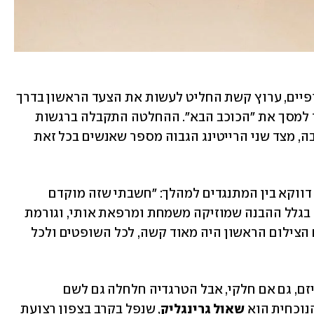
בתוך כל הכאוס ושידורי החדשות האינסופיים, ערוץ קשת החליט לעשות את הצעד הראשון בדרך 
לסוג של חזרה לשגרה טלוויזיונית והחזיר למסך את "הכוכב הבא". ההחלטה התקבלה ברגשות 
מעורבים – מצד אחד ההתנגדות הייתה רבה, מצד שני הרייטינג הגבוה מספר שאנשים בכל זאת 
דנקר שחזר השנה לשולחן השופטים, היה דווקא בין המתנגדים למהלך: "חשבתי שזה מוקדם 
ממש", הוא מודה. "אבל רציתי לתת צ'אנס בגלל ההבנה שמוזיקה משמחת ומרפאת אותי, וגורמת 
לי לחוש דברים שעושים לי טוב בחיים. יום הצילום הראשון היה מאוד קשה, לכל השופטים ולכל 
"הכוכב הבא" הייתה אמורה לספק אסקפיזם, גם אם חלקי, אבל הטרגדיה חלחלה גם לשם 
וכחית הוא 
שאול גרינגליק
, שנפל בקרב בצפון רצועת 