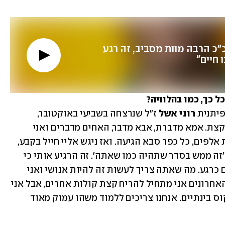
רן דנקר: "כשיש כ"כ הרבה מוות מסביב, זה רגע 
 חיים"
ל כך, כמו בהלוויה?
פיתנית 
רוני אשל
 ז"ל שנרצחה בשביעי באוקטובר, 
כשהמשפחה דיברה ואני בוכה נהרות, לא קצת. אמא מדברת, אבא מדבר, האחים מדברים ואני 
מייבב, ואני צריך לעלות ולשיר מול עשרות אלפים, כל כפר סבא הגיעה. ואז ניגש אליי חייל בקבע, 
מהמארגנים של האירוע, שם עלי יד ואמר, 'זה ממש בסדר שתהיה כמו שאתה'. זה הרגיע אותי כי 
הבנתי שאני לא בפרפורמנס. כולם שבורים כרגע. מה שאתה צריך לעשות זה להיות אנושי ואני 
חושב שזה משהו שבכלל קרה לנו. בימים האחרונים אני מתחיל להריח קצת קולות אחרים, אבל אני 
מסרב לקבל את זה ולשים על זה את הפוקוס בינתיים. אנחנו צריכים ללמוד משהו עמוק מאוד 