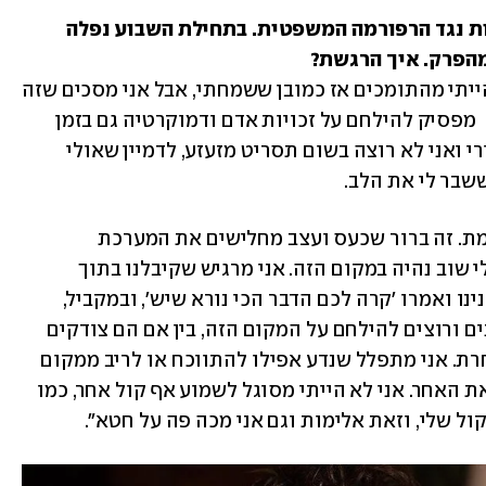
לפני המלחמה הופעת והשתתפת בהפגנות נגד הרפורמה המשפטית. בתחילת השבוע נפלה 
מהפרק. איך הרגשת?
"בכנות רבה, לא הספקתי להתעסק בזה. הייתי מהתומכים אז כמובן ששמחתי, אבל אני מסכים שזה 
לא הזמן להתעסק בזה. מצד אחד אתה לא  מפסיק להילחם על זכויות אדם ודמוקרטיה גם בזמן 
מלחמה, ומצד שני אנחנו ברגע מאוד שברירי ואני לא רוצה בשום תסריט מזעזע, לדמיין שאולי 
שבר לי את הלב. 
"בשנה האחרונה הסתובבתי שבור לב, באמת. זה ברור שכעס ועצב מחלישים את המערכת 
החיסונית שלנו. אני לא רוצה לדמיין שאולי שוב נהיה במקום הזה. אני מרגיש שקיבלנו בתוך 
הטרגדיה הזו מתנה גדולה, באו והניחו בפנינו ואמרו 'קרה לכם הדבר הכי נורא שיש', ובמקביל, 
תראו איזה אנשים מדהימים יש פה שמוכנים ורוצים להילחם על המקום הזה, בין אם הם צודקים 
ובין אם לא, בין אם הם חושבים ככה או אחרת. אני מתפלל שנדע אפילו להתווכח או לריב ממקום 
אחר, חדש, ממקום מכבד שלוקח בחשבון את האחר. אני לא הייתי מסוגל לשמוע אף קול אחר, כמו 
ל שלי, וזאת אלימות וגם אני מכה פה על חטא".