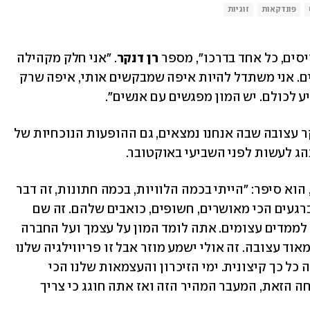
פונדקאות
זוגיות
סים, כל אחד בדרכו", מספר
 רן דנקר
. "אני חלק מקהילה 
גדולה של אמנים שעושים כמה שהם יכולים. אני משתדל להיות איפה שמבקשים אותי, איפה שרק 
יע לכולם. יש המון מפגשים עם אנשים".
כיאה לתקופה המשונה, לא פשוטה ובעיקר עצובה שבה אנחנו נמצאים, גם ההופעות הנוכחיות של 
הג לעשות לפני השביעי באוקטובר. 
כשהתארח השבוע בפודאקסט "הברזייה", הוא סיפר: "הייתי בכמה הלוויות, בכמה חתונות, זה דבר 
שלא עשיתי מעולם. זה להיות עם אנשים ברגעים הכי מאושרים, חשופים, כואבים שלהם. זה שם 
אותי בסיטואציות שהלב שלי מתרחב בהן לממדים עצומים. אתה לומד המון על עצמך ועל החברה 
שלנו. תקופה משונה, מרחיבת לב ובאמת מאוד עצובה. זה אולי ישמע מוזר אבל זו פריווילגיה שלנו 
כישראלים, להיות בין השמחה לעצב בצורה כל כך קיצונית. ימי הזיכרון והעצמאות שלנו הכי 
מספרים את זה. זו תמיד התחושה הלא נוחה הזאת, המעבר המהיר הזה ואז אתה חוגג כי צריך 