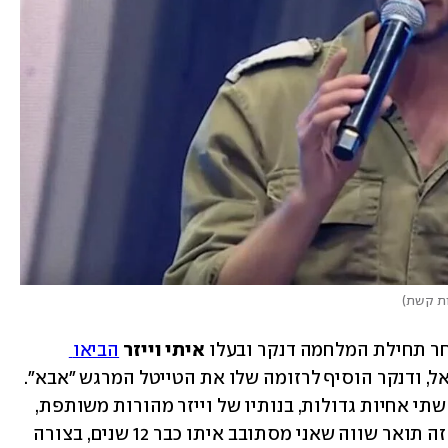
ות קשת
)
חר תחילת המלחמה דנקר ובעלו 
איתי וייזר
הביאו 
 בהליך פונדקאות שבוצע בישראל, ודנקר הוסיף לרזומה שלו את הטייטל המרגש "אבא". 
הוא ממהר להזכיר שלתינוקת החדשה יש שתי אחיות גדולות, בנותיו של וייזר מהורות משותפת, 
שהוא ודנקר מגדלים ביחד: "התואר 'אבא' זה תואר שווה שאני מסתובב איתו כבר 12 שנים, בצורה 