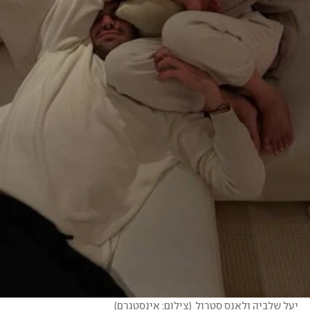
יעל שלביה ולאנס סטרול
(
צילום: אינסטגרם
)