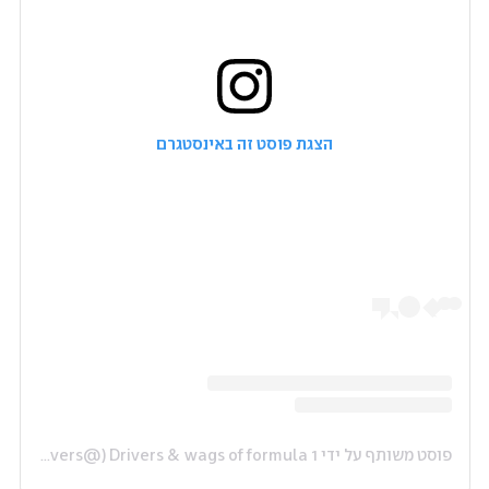
הצגת פוסט זה באינסטגרם
פוסט משותף על ידי ‏‎Drivers & wags of formula 1‎‏ (@‏‎f1wagsanddrivers‎‏)