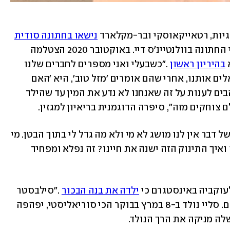
נישאו בחתונה סודית
.השניים נצפו יחד לראשונה שבועיים לפני החתונה בוולנטיינ'ס דיי. באוקטובר 2020 הצטלמה 
 
בהיריון ראשון
 ."כשבעלי ואני מספרים לחברים שלנו 
שאני בהיריון השאלה הראשונה שהם שואלים אותנו, אחרי שהם אומרים 'מזל טוב', היא 'האם 
אנחנו יודעים מה אנחנו רוצים'. אנחנו אוהבים לענות על זה שאנחנו לא נדע את המין עד שהילד 
רטאייקאוסקי הרחיבה ואמרה כי "בסופו של דבר אין לנו מושג לא מי ולא מה גדל לי בתוך הבטן. מי 
יהיה האדם הזה, איזה סוג של הורים נהיה ואיך התינוק הזה ישנה את חיינו? זה נפלא ומפחיד 
ילדה את בנה הבכור
 ."סילבסטר 
אפולו בר הצטרף אלינו לצד הזה של היקום. סליי נולד ב-8 במרץ בבוקר הכי סוריאליסטי, יפהפה 
לה מניקה את הרך הנולד.