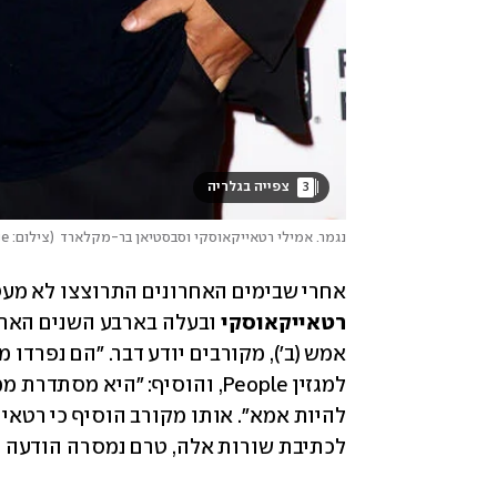
3
 צפייה בגלריה 
נגמר. אמילי רטאייקאוסקי וסבסטיאן בר-מקלארד
(
צילום: Gettyimage
אחרי שבימים האחרונים התרוצצו לא מעט 
רטאייקאוסקי
 ובעלה בארבע השנים האחר
לכתיבת שורות אלה, טרם נמסרה הודעה רש