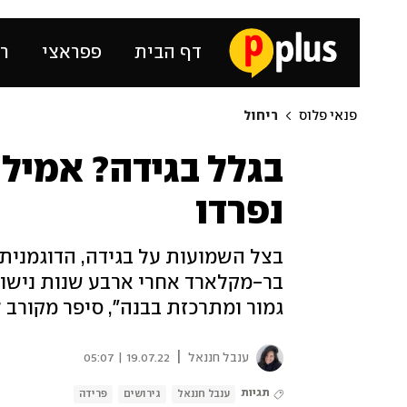
דף הבית
פפראצי
רכ
פנאי פלוס
ריחול
בגלל בגידה? אמיל
נפרדו
בצל השמועות על בגידה, הדוגמנית
בר-מקלארד אחרי ארבע שנות נישוא
גמור ומתרכזת בבנה", סיפר מקורב למגזין
|
ענבל חננאל
19.07.22 | 05:07
תגיות
ענבל חננאל
גירושים
פרידה