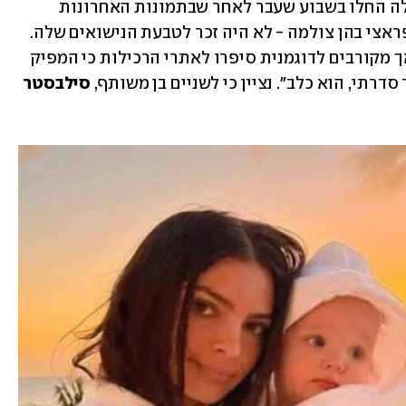
שמועות סביב הפרידה של הדוגמנית ובעלה החלו בשבוע שעבר לאחר שבתמונות האחרונות 
שפרסמה רטאייקאוסקי, וגם בתמונות פפראצי בהן צולמה - לא היה זכר לטבעת הנישואים שלה. 
נכון לעכשיו סיבת הגירושים לא אומתה אך מקורבים לדוגמנית סיפרו לאתרי הרכילות כי המפיק 
 סדרתי, הוא כלב". נציין כי לשניים בן משותף, 
סילבסטר