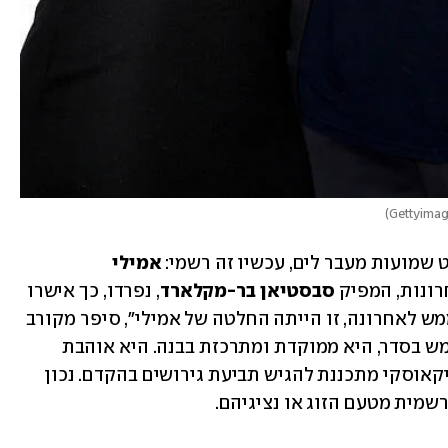
)
שמועות מעבר לים, עכשיו זה רשמי: 
אמילי 
ונות, המפיק 
סבסטיאן בר-מקלארד
, נפרדו, כך אישרו 
אמש (ב'), מקורבים יודע דבר. "הם נפרדו ממש לאחרונה, זו הייתה החלטה של אמילי", סיפר מקורב 
למגזין People, והוסיף: "היא מסתדרת ממש בסדר, היא ממוקדת ומתרכזת בבנה. היא אוהבת 
להיות אמא". אותו מקורב הוסיף כי רטאייקאוסקי מתכננת להגיש תביעת גירושים בהקדם. נכון 
מית מטעם הזוג או נציגיהם. 