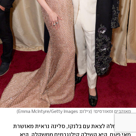
מאוהבים ומאורסים!
(
צילום: Emma McIntyre/Getty Images
)
מאז החלה לצאת עם בלנקו, סלינה נראית מאושרת 
מאי פעם. היא השילה קילוגרמים ממשקלה, היא 