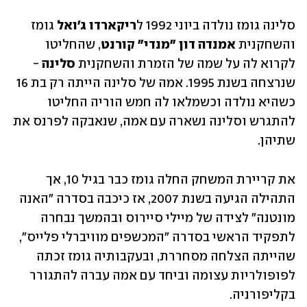
סלינה גומז נולדה ביוני 1992 ל
ריקארדו ג'ואל
 גומז 
והשחקנית 
אמנדה דון "מנדי" קורנט
, שהחליטו 
לקרוא לה על שמה של הזמרת והשחקנית
 סלינה
 - 
שנרצחה בשנת 1995. אמה של סלינה הייתה רק בת 16 
כשהיא נולדה וכשמלאו לה חמש הוריה החליטו 
להתגרש וסלינה נשארה עם אמה, שנאבקה לפרנס את 
שתיהן. 
את קריירת המשחק החלה גומז כבר בגיל 10, אך 
התהילה הגיעה בשנת 2007, אז כיכבה בסדרה "האנה 
מונטנה" לצידה של מיילי סיירוס ובהמשך נבחרה 
לתפקיד הראשי בסדרה "המכשפים מוויברלי פלייס", 
שהייתה הצלחה מסחררת, ובעקבותיה גומז זכתה 
לפופולריות עצומה וביחד עם אמה עברה להתגורר 
בקליפורניה. 