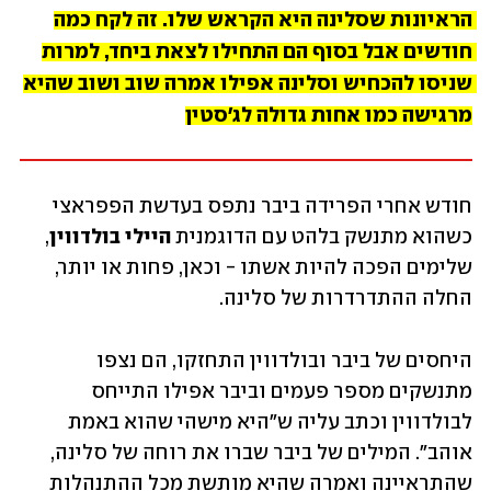
הראיונות שסלינה היא הקראש שלו. זה לקח כמה 
חודשים אבל בסוף הם התחילו לצאת ביחד, למרות 
שניסו להכחיש וסלינה אפילו אמרה שוב ושוב שהיא 
מרגישה כמו אחות גדולה לג'סטין
חודש אחרי הפרידה ביבר נתפס בעדשת הפפראצי 
כשהוא מתנשק בלהט עם הדוגמנית 
היילי בולדווין
, 
שלימים הפכה להיות אשתו - וכאן, פחות או יותר, 
החלה ההתדרדרות של סלינה. 
היחסים של ביבר ובולדווין התחזקו, הם נצפו 
מתנשקים מספר פעמים וביבר אפילו התייחס 
לבולדווין וכתב עליה ש"היא מישהי שהוא באמת 
אוהב". המילים של ביבר שברו את רוחה של סלינה, 
שהתראיינה ואמרה שהיא מותשת מכל ההתנהלות 