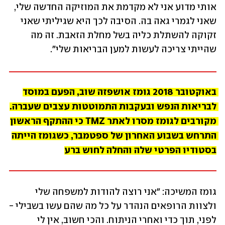
אותי מדוע אני לא מקדמת את המוזיקה החדשה שלי, 
שאני לגמרי גאה בה. הסיבה לכך היא שגיליתי שאני 
זקוקה להשתלת כליה בשל מחלת הזאבת. זה מה 
שהייתי צריכה לעשות למען הבריאות שלי".
באוקטובר 2018 גומז אושפזה שוב, הפעם במוסד 
לבריאות הנפש ובעקבות התמוטטות עצבים שעברה. 
מקורבים לגומז מסרו לאתר TMZ כי ההתקף הראשון 
התרחש בשבוע האחרון של ספטמבר, כשגומז הייתה 
בסטודיו הפרטי שלה והחלה לחוש ברע
גומז המשיכה: "אני רוצה להודות למשפחה שלי 
ולצוות הרופאים הנהדר על כל מה שהם עשו בשבילי - 
לפני, תוך כדי ואחרי הניתוח. והכי חשוב, אין לי 