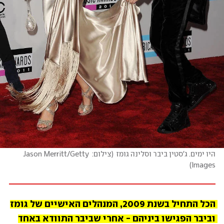
היו ימים. ג'סטין ביבר וסלינה גומז
(
צילום: Jason Merritt/Getty 
)
Images
הכל התחיל בשנת 2009, המנהלים האישיים של גומז 
וביבר הפגישו ביניהם - אחרי שביבר התוודא באחד 