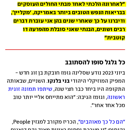
"לאחרונה הלכתי לאחד מבתי החולים העוסקים 
בבריאות הנפש הטובים ביותר באמריקה, 'מקליין', 
ודיברנו על כך שאחרי שנים בהן אני עוברת דברים 
רבים ושונים, הבנתי שאני סובלת מהפרעה דו 
קוטבית"
כל גלגל סופו להסתובב 
ביוני 2023 נודע שסלינה גומז חובקת בן זוג חדש - 
המפיק המוזיקלי היהודי 
בני בלנקו
. השניים, שבאותה 
התקופה היו ביחד כבר חצי שנה, 
שיתפו תמונה זוגית 
ראשונה
, וגומז הגיבה: "הוא מתייחס אליי יותר טוב 
מכל אחד אחר".
"הם כל כך מאוהבים"
, הכריז מקורב למגזין People, 