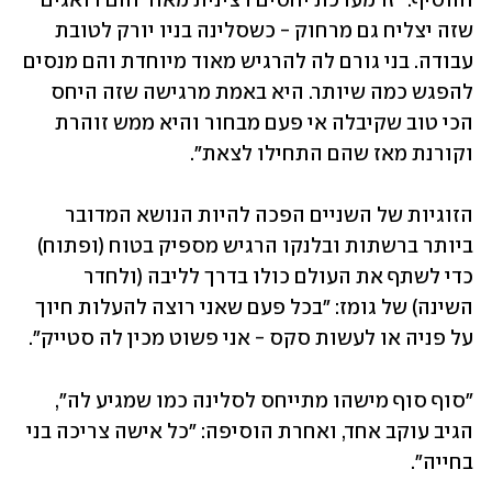
והוסיף: "זו מערכת יחסים רצינית מאוד והם דואגים 
שזה יצליח גם מרחוק - כשסלינה בניו יורק לטובת 
עבודה. בני גורם לה להרגיש מאוד מיוחדת והם מנסים 
להפגש כמה שיותר. היא באמת מרגישה שזה היחס 
הכי טוב שקיבלה אי פעם מבחור והיא ממש זוהרת 
וקורנת מאז שהם התחילו לצאת". 
הזוגיות של השניים הפכה להיות הנושא המדובר 
ביותר ברשתות ובלנקו הרגיש מספיק בטוח (ופתוח) 
כדי לשתף את העולם כולו בדרך לליבה (ולחדר 
השינה) של גומז: "בכל פעם שאני רוצה להעלות חיוך 
על פניה או לעשות סקס - אני פשוט מכין לה סטייק".
"סוף סוף מישהו מתייחס לסלינה כמו שמגיע לה", 
הגיב עוקב אחד, ואחרת הוסיפה: "כל אישה צריכה בני 
בחייה".