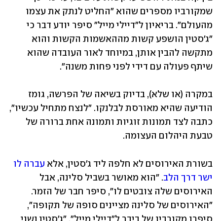
שמקורביו מספרים שהוא "החליט לנתק את עצמו 
מהעולם". בריאיון ל"דיילי מייל" סיפר יודע דבר כי 
"ג'סטין הושפע קשות מההאשמות הקשות והוא 
מתקשה להבין אותן, במיוחד לאור העובדה שהוא 
שיתף פעולה עם דידי לפני פחות משנה". 
במקרה (או שלא), בדיוק בשיאה של הפרשה, גומז 
הודיעה שהיא מאורסת לבלנקו. "לנצח מתחיל עכשיו", 
כתבה לצד תמונות זוגיות ותמונה אחת ברורה של 
טבעת היהלום העצומה. 
בשורת האירוסים לא חלפה ליד ג'סטין, אלא 
עברה לו 
ישר דרך הלב
. "הוא מאושר בשביל סלינה, אבל 
האירוסים שלה צובטים לו", סיפר חבר של הזמר. 
"האירוסים של סלינה מציינים סופה של תקופה", 
סיפרו מקורביו של ביבר ל"דיילי מייל". "ג'סטין נשוי 