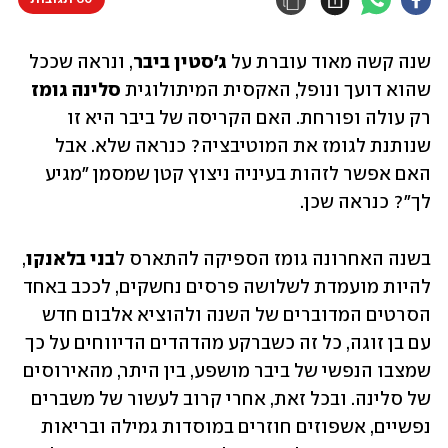
שנה קשה מאוד עוברת על 
ג'סטין ביבר
, ונראה שככל 
שהוא דועך ונופל, האקסית המיתולוגית 
סלינה גומז
רק עולה ופורחת. האם הקריסה של ביבר היא זו 
שנותנת לגומז את המוטיבציה? כנראה שלא. אבל 
האם אפשר לזהות בעיניה ניצוץ קטן שמסמן "מגיע 
לך"? כנראה שכן. 
בשנה האחרונה גומז הספיקה להתארס ל
בני בלאנקו
, 
להיות מועמדת לשלושה פרסים נחשקים, לככב באחד 
הסרטים המדוברים של השנה ולהוציא אלבום חדש 
עם בן זוגה, כל זה כשברקע מהדהדים הדיווחים על כך 
שמצבו הנפשי של ביבר מושפע, בין היתר, מהאירוסים 
של סלינה. ובכל זאת, אחרי קרוב לעשור של משברים 
נפשיים, אשפוזים חוזרים במוסדות גמילה ובריאות 