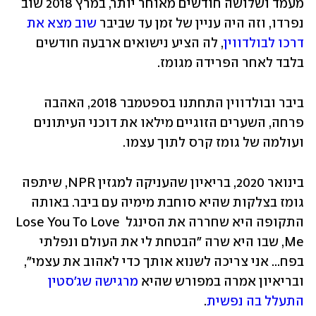
מעמד ושלושה חודשים מאוחר יותר, במרץ 2018 שוב 
נפרדו, וזה היה עניין של זמן עד שביבר 
שוב מצא את 
דרכו לבולדווין
, לה הציע נישואים ארבעה חודשים 
בלבד לאחר הפרידה מגומז. 
ביבר ובולדווין התחתנו בספטמבר 2018, האהבה 
פרחה, השערים הזוגיים מילאו את דוכני העיתונים 
ועולמה של גומז קרס לתוך עצמו. 
בינואר 2020, בריאיון שהעניקה למגזין NPR, שיתפה 
גומז בצלקות שהיא סוחבת מימיה עם ביבר. באותה 
התקופה היא שחררה את הסינגל Lose You To Love 
Me, שבו היא שרה "הבטחת לי את העולם ונפלתי 
בפח... אני צריכה לשנוא אותך כדי לאהוב את עצמי", 
ובריאיון אמרה במפורש שהיא 
מרגישה שג'סטין 
התעלל בה נפשית
. 