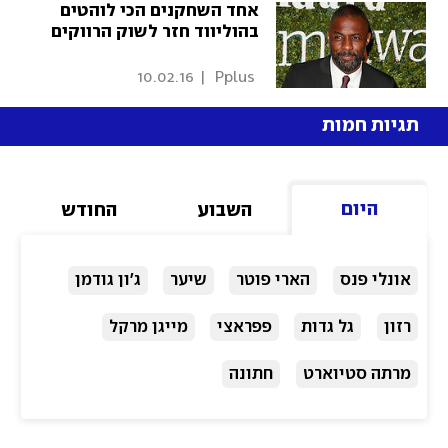
אחד השחקנים הכי לוהטים
בהוליווד חזר לשוק הרווקים
10.02.16
|
 Pplus 
תגיות חמות
היום
השבוע
החודש
אונלי פנס
הארי פוטר
שיער
ג'ון גודמן
רזון
גל גדות
פפראצי
מייגן מרקל
מרתה סטיוארט
חתונה