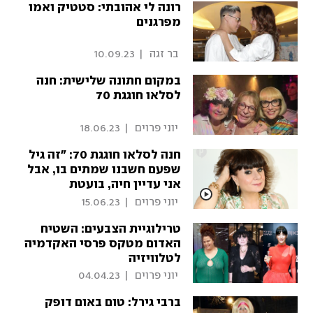
רונה לי אהובתי: סטטיק ואמו
מפרגנים
 בר זגה 
|
10.09.23
במקום חתונה שלישית: חנה
לסלאו חוגגת 70
 יוני פרוים 
|
18.06.23
חנה לסלאו חוגגת 70: "זה גיל
שפעם חשבנו שמתים בו, אבל
אני עדיין חיה, בועטת
ונושכת"
 יוני פרוים 
|
15.06.23
טרילוגיית הצבעים: השטיח
האדום מטקס פרסי האקדמיה
לטלוויזיה
 יוני פרוים 
|
04.04.23
ברבי גירל: טום באום דופק