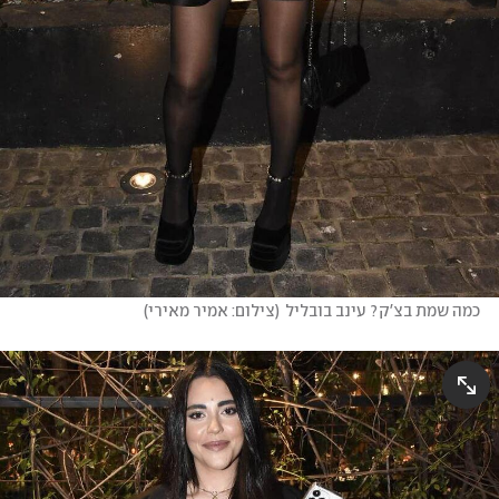
כמה שמת בצ'ק? עינב בובליל
(
צילום: אמיר מאירי
)