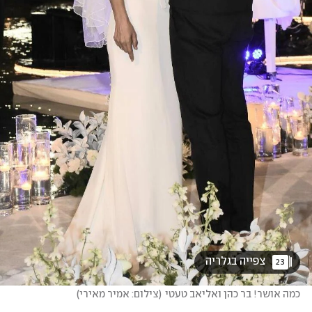
 צפייה בגלריה 
23
כמה אושר! בר כהן ואליאב טעטי
(
צילום: אמיר מאירי
)