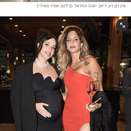
אין דם רע. דיאן, יאנה ונתנאל
(
צילום: אמיר מאירי
)