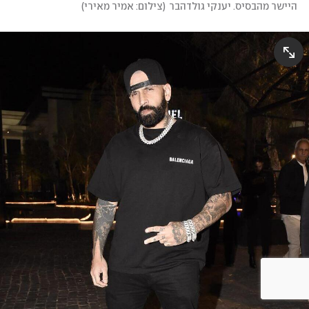
היישר מהבסיס. יענקי גולדהבר
(
צילום: אמיר מאירי
)