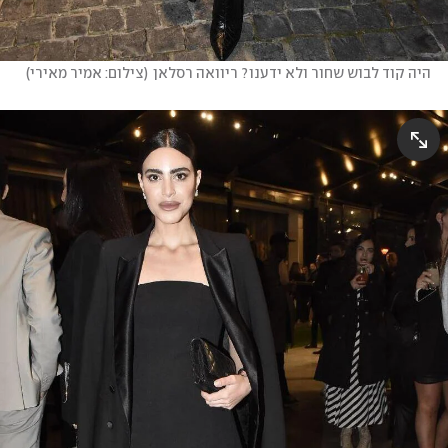
היה קוד לבוש שחור ולא ידענו? ריוואה רסלאן
(
צילום: אמיר מאירי
)