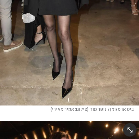
ביט או מזומן? נופר מור
(
צילום: אמיר מאירי
)