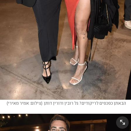
הבאתן כפכפים לריקודים? גל רובין ודורין דותן
(
צילום: אמיר מאירי
)