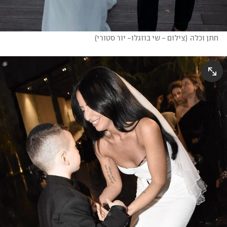
חתן וכלה
(
צילום - שי בוזגלו- יור סטורי
)