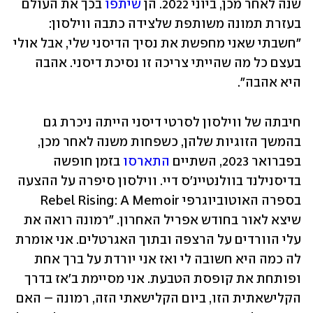
שנה לאחר מכן, ביוני 2022. הן 
שיתפו
 בכך את העולם 
בעזרת תמונה משותפת שלצידה כתבה ווילסון: 
"חשבתי שאני מחפשת את נסיך הדיסני שלי, אבל אולי 
בעצם כל מה שהייתי צריכה זו נסיכת דיסני. אהבה 
היא אהבה". 
חיבתה של ווילסון לסרטי דיסני הייתה ניכרת גם 
בהמשך הזוגיות שלהן, כשפחות משנה לאחר מכן, 
בפברואר 2023, השתיים 
התארסו
 בזמן חופשה 
בדיסנילנד בוולנטיינ'ס דיי. ווילסון סיפרה על ההצעה 
בספרה האוטוביוגרפי Rebel Rising: A Memoir 
שיצא לאור בחודש אפריל האחרון. "רמונה רואה את 
עלי הוורדים על הרצפה ובתוך האגרטלים. אני אומרת 
לה כמה היא חשובה לי ואז אני יורדת על ברך אחת 
ופותחת את קופסת הטבעת. אני מסיימת ב'אז בדרך 
הקלישאתית הזו, ביום הקלישאתי הזה, רמונה – האם 