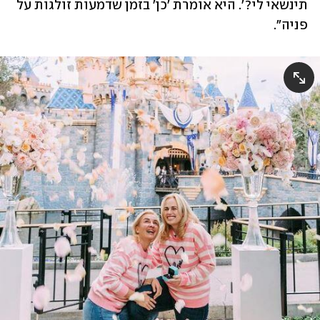
תינשאי לי?'. היא אומרת 'כן' בזמן שדמעות זולגות על 
פניה".