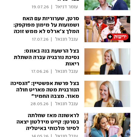
 עומר דניאל 
|
19.07.26
סרטן, שערוריות עם האח
ושמועות על מימון מפוקפק:
המלך צ'ארלס לא ממש זוכה
ליהנות מהמלוכה לה חיכה
 ענבל חננאל 
|
17.07.26
נצח
בצל הרשעת בנה באונס:
נסיכת נורבגיה עברה השתלת
ריאות
 ענבל חננאל 
|
17.06.26
בצל פרשת אפשטיין: "הנסיכה
הנורבגית מטה מאריט חולה
מאוד. מצבה החמיר"
 ענבל חננאל 
|
28.05.26
לראשונה מאז שחלתה
בסרטן: קייט מידלטון יצאה
לסיור מלכותי באיטליה
 ענבל חננאל 
|
14.05.26