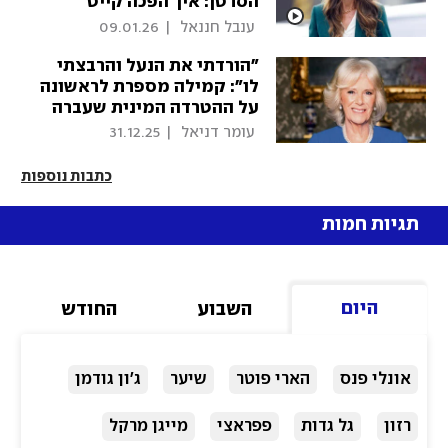
הסרטן: איך הפכה קייט
העצלנית לנסיכה הכי אהובה
 ענבל חננאל 
|
09.01.26
בארמון
"הורדתי את הנעל והרבצתי
לו": קמילה מספרת לראשונה
על ההטרדה המינית שעברה
 עומר דניאל 
|
31.12.25
כתבות נוספות
תגיות חמות
היום
השבוע
החודש
אונלי פנס
הארי פוטר
שיער
ג'ון גודמן
רזון
גל גדות
פפראצי
מייגן מרקל