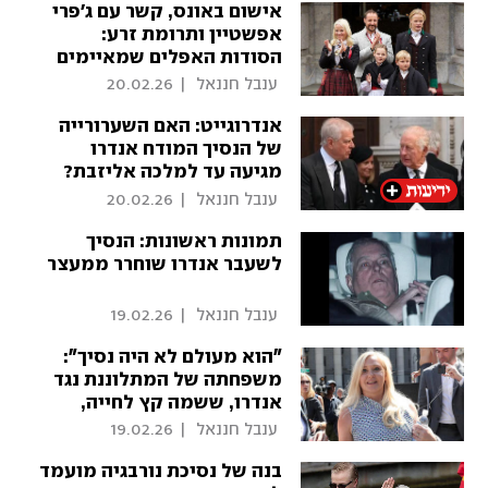
אישום באונס, קשר עם ג'פרי
אפשטיין ותרומת זרע:
הסודות האפלים שמאיימים
על בית המלוכה הנורבגי
 ענבל חננאל 
|
20.02.26
אנדרוגייט: האם השערורייה
של הנסיך המודח אנדרו
מגיעה עד למלכה אליזבת?
 ענבל חננאל 
|
20.02.26
תמונות ראשונות: הנסיך
לשעבר אנדרו שוחרר ממעצר
 ענבל חננאל 
|
19.02.26
״הוא מעולם לא היה נסיך״:
משפחתה של המתלוננת נגד
אנדרו, ששמה קץ לחייה,
מגיבה למעצרו
 ענבל חננאל 
|
19.02.26
בנה של נסיכת נורבגיה מועמד