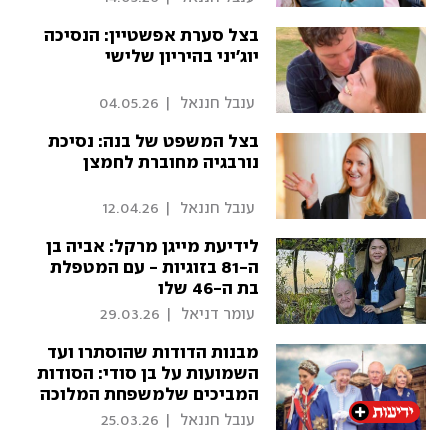
בצל סערת אפשטיין: הנסיכה
יוג'יני בהיריון שלישי
 ענבל חננאל 
|
04.05.26
בצל המשפט של בנה: נסיכת
נורבגיה מחוברת לחמצן
 ענבל חננאל 
|
12.04.26
לידיעת מייגן מרקל: אביה בן
ה-81 בזוגיות - עם המטפלת
בת ה-46 שלו
 עומר דניאל 
|
29.03.26
מבנות הדודות שהוסתרו ועד
השמועות על בן סודי: הסודות
המביכים שלמשפחת המלוכה
 ענבל חננאל 
|
25.03.26