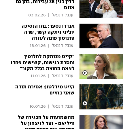
לדין בגין 38 עבירות, בהן גם
אונס
 ענבל חננאל 
|
03.02.26
אנדרו נסער: בתו הנסיכה
יוג'יני ניתקה קשר, שרה
פרגוסון פונה לעזרה
 ענבל חננאל 
|
18.01.26
"קייט מנותקת לחלוטין
וחסרת רגישות, קשישים פחדו
לצאת החוצה בגלל הקור"
 ענבל חננאל 
|
11.01.26
קייט מידלטון: אסירת תודה
שאני בחיים
 ענבל חננאל 
|
10.01.26
מהשמועות על הבגידה של
וויליאם - ועד לניצחון על