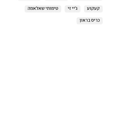
קעקוע
ג'יי זי
טימותי שאלאמה
כריס בראון