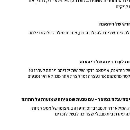
התמחות בנוירו-כירורגיה והכריז באינסטגרם: I DID A THING. עכשיו נשאר רק להבין אם
 לייקים
דש של ריהאנה
ציור שציירו לה ילדיה. וכן, ציור זו מילה גדולה מדי למה
ות לעבר ביתה של ריהאנה
צעירה כבת 30 הגיעה לביתם של ריהאנה, אייסאפ רוקי ושלושת ילדיהם וירתה לעברו 10
לטה מהמקום אך נעצרה זמן קצר לאחר מכן. לא היו נפגעים
סה עגלה בסופר - עם טבעת שמציתה שמועות על חתונה
. המילארדרית מברבדוס תועדה בעיצומו של מסע קניות
תה עקרת בית מבבלי שצריכה לבשל לנכדים