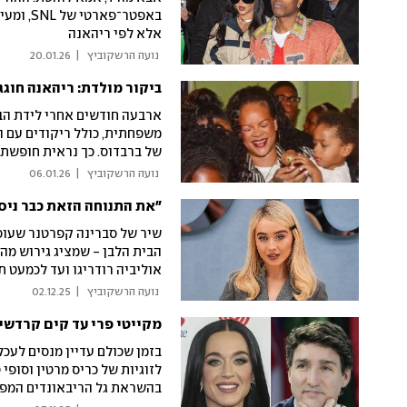
אלא לפי ריהאנה
 נועה הרשקוביץ 
|
20.01.26
ביקור מולדת: ריהאנה חוגג
ארבעה חודשים אחרי לידת הבת
משפחתית, כולל ריקודים עם ה
של ברבדוס. כך נראית חופשת 
 נועה הרשקוביץ 
|
06.01.26
שיר של סברינה קפרטנר שעוסק
הבית הלבן - שמציג גירוש מה
אוליביה רודריגו ועד לכמעט
פעולה מרצון עם הבית הלבן ה
 נועה הרשקוביץ 
|
02.12.25
מקייטי פרי עד קים קרדשיא
בזמן שכולם עדיין מנסים לעכל
לזוגיות של כריס מרטין וסופי 