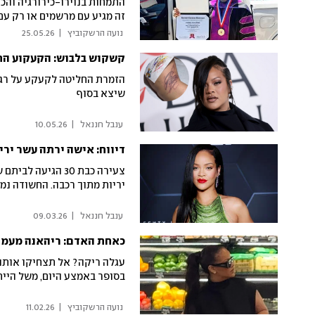
זה מגיע עם מרשמים או רק עם
 נועה הרשקוביץ 
|
25.05.26
קשקוש בלבוש: הקעקוע הח
הזמרת החליטה לקעקע על רגלה 
שיצא בסוף
 ענבל חננאל 
|
10.05.26
דיווח: אישה ירתה עשר ירי
יריות מתוך רכבה. החשודה נמ
 ענבל חננאל 
|
09.03.26
כאחת האדם: ריהאנה מעמי
עגלה ריקה? אל תצחיקו אותה
בסופר באמצע היום, משל היי
 נועה הרשקוביץ 
|
11.02.26