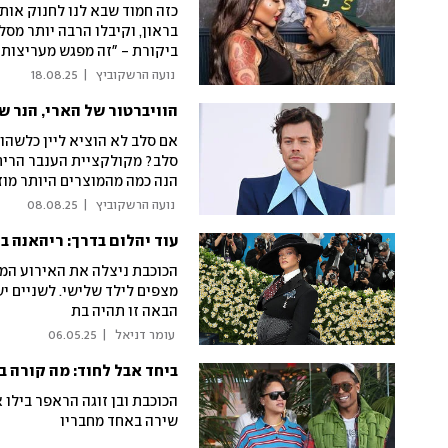
כזה חמוד שבא לנו לחנוק אותו
בראון, וקיבלו הרבה יותר מסל
ביקורת - "זה מפגש מעריצות או מנוי s
 נועה הרשקוביץ 
|
18.08.25
הוויברטור של הארי, הנר ש
אם סלב לא הוציא ליין כלשהו 
סלב? מקולקציית הענבר הריחני
הנה כמה מהמוצרים היותר מו
 נועה הרשקוביץ 
|
08.08.25
עוד יהלום בדרך: ריהאנה ב
הכוכבת ניצלה את האירוע המת
מצפים לילד שלישי. לשניים י
הבאה זו תהיה בת
 עומר דניאל 
|
06.05.25
ביחד אבל לחוד: מה קורה ב
הכוכבת ובן זוגה הראפר בילו 
שירה באחד מחבריו