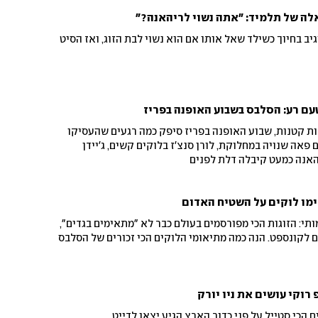
ה של תלמיד: "אתה נשוי לריהאנה?"
יב בחיוך כשילד שאל אותו אם הוא נשוי לבת הזוג, ואז הסיט
עם רע: הסלבס בשבוע האופנה בפריז
ות קטנות, שבוע האופנה בפריז סיפק כמה רגעים שהעסיקו
 פאה שנויה במחלוקת, לורן סנצ'ז בלוקים קשים, ג'יידן
האנה כמעט קיבלה דלת לפנים
מו לוקים על השטיח האדום
מותי: הזוגות הכי מפורסמים בעולם כבר לא "מתאימים בגדים",
 לקונספט. הנה כמה מתיאומי הלוקים הכי זכורים של הסלבס
 רוקי עושים את ניו יורק
 הכי סטייל על פני כדור הארץ הגיע יצאו לדייט