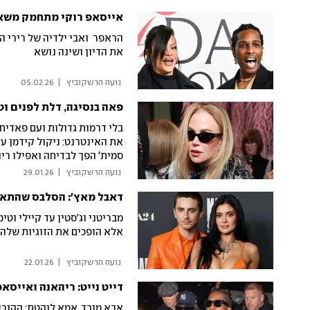
אייסאפ רוקי מתחמק משאל
הראפר ואבי ילדיה של רירי הג
את הדיון ושינה נושא
 נועה הרשקוביץ 
|
05.02.26
פאה בנסיגה, דלת לפנים וט
בלי דרמות גדולות ועם פאדיח
את האינטרנט: ניקול קידמן עם
סמית' הפך לבדיחה ואפילו רי
 נועה הרשקוביץ 
|
29.01.26
דאבל מאץ': הסלבס שהתאי
מבריטני וג'סטין עד קיילי וטי
אלא הופכים את הזוגיות שלהם
 נועה הרשקוביץ 
|
22.01.26
דייט נייט: ריהאנה ואייסאפ
אבא מורד, אמא לוהטת: ההורים