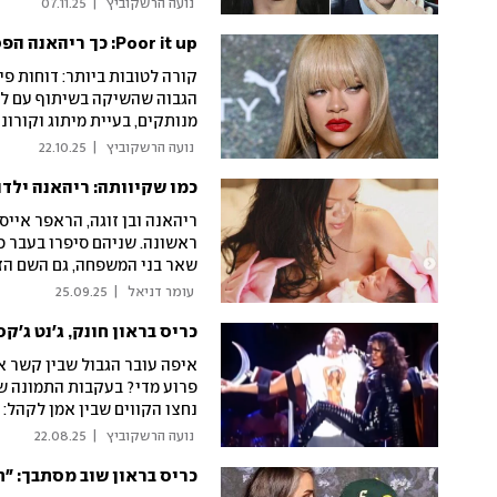
לב שבור כדי לפצוח ברומן לא 
 נועה הרשקוביץ 
|
07.11.25
Poor it up: כך ריהאנה הפסידה 36 מיליון דולר
קורה לטובות ביותר: דוחות פ
הגבוה שהשיקה בשיתוף עם לואי
מנותקים, בעיית מיתוג וקורונ
 נועה הרשקוביץ 
|
22.10.25
כמו שקיוותה: ריהאנה ילד
ריהאנה ובן זוגה, הראפר אייס
ראשונה. שניהם סיפרו בעבר כ
שאר בני המשפחה, גם השם הזה
 עומר דניאל 
|
25.09.25
כריס בראון חונק, ג'נט ג'
איפה עובר הגבול שבין קשר אי
פרוע מדי? בעקבות התמונה של
נחצו הקווים שבין אמן לקהל: 
דאנס למעריץ, קארדי בי משלי
 נועה הרשקוביץ 
|
22.08.25
כריס בראון שוב מסתבך: "