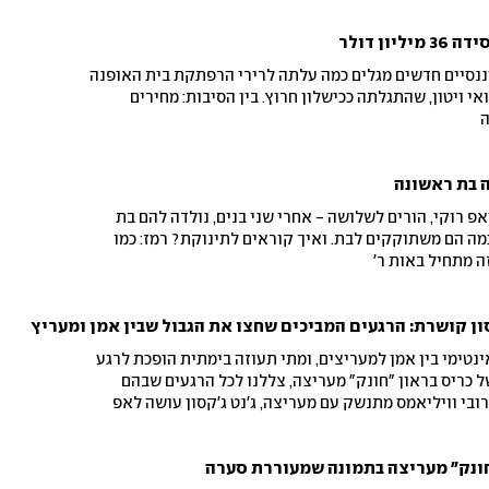
צפוי
יננסיים חדשים מגלים כמה עלתה לרירי הרפתקת בית האופנה
 ויטון, שהתגלתה ככישלון חרוץ. בין הסיבות: מחירים
ה
ה בת ראשונה
אפ רוקי, הורים לשלושה - אחרי שני בנים, נולדה להם בת
מה הם משתוקקים לבת. ואיך קוראים לתינוקת? רמז: כמו
 מתחיל באות ר'
קסון קושרת: הרגעים המביכים שחצו את הגבול שבין אמן ומעריץ
נטימי בין אמן למעריצים, ומתי תעוזה בימתית הופכת לרגע
 כריס בראון "חונק" מעריצה, צללנו לכל הרגעים שבהם
רובי וויליאמס מתנשק עם מעריצה, ג'נט ג'קסון עושה לאפ
כה בירה על הקהל, ועוד
חונק" מעריצה בתמונה שמעוררת סערה