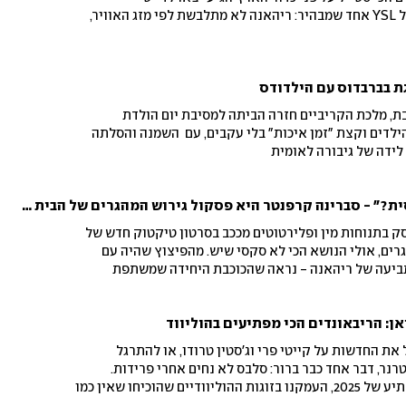
באפטר־פארטי של SNL, ומעיל YSL אחד שמבהיר: ריהאנה לא מתלבשת לפי מזג האוויר,
ת בברבדוס עם הילדודס
, מלכת הקריביים חזרה הביתה למסיבת יום הולדת
ילדים וקצת "זמן איכות" בלי עקבים, עם השמנה והסלתה
לידה של גיבורה לאומית
"את התנוחה הזאת כבר ניסית?" - סברינה קרפנטר היא פסקול גירוש המהגרים של הבית הלבן
 בתנוחות מין ופלירטוטים מככב בסרטון טיקטוק חדש של
גרים, אולי הנושא הכי לא סקסי שיש. מהפיצוץ שהיה עם
 תביעה של ריהאנה - נראה שהכוכבת היחידה שמשתפת
יא ניקי מינאז'. קרפנטר כרגע שומרת על שתיקה
ן: הריבאונדים הכי מפתיעים בהוליווד
 את החדשות על קייטי פרי וג'סטין טרודו, או להתרגל
טרנר, דבר אחד כבר ברור: סלבס לא נחים אחרי פרידות.
בהשראת גל הריבאונדים המפתיע של 2025, העמקנו בזוגות ההוליוודיים שהוכיחו שאין כמו