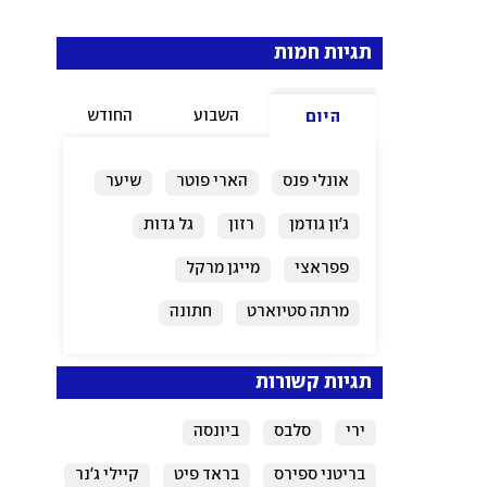
תגיות חמות
השבוע
החודש
היום
אונלי פנס
הארי פוטר
שיער
ג'ון גודמן
רזון
גל גדות
פפראצי
מייגן מרקל
מרתה סטיוארט
חתונה
תגיות קשורות
ירי
סלבס
ביונסה
בריטני ספירס
בראד פיט
קיילי ג'נר