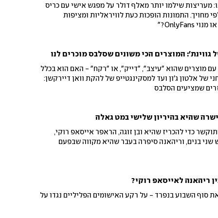
: מעריצות שילמו יותר מאלף דולר על מפגש אישי עם כריס
פי מחויך. התמונות הופכות כעת לוויראליות ומציפות
OnlyFan?"
ל גווינת': המוצרים הכי משונים שסלבס מוכרים לנו
עם מוצרים שהוא "עיצב", "דייק", או "רקח" - האם הוא בכלל
 של אלטון ג'ון ועד למסקינגטייפ של להקת וואן דיירקשן:
זרים שמציעים הסלבס
ישרה שהיא בהיריון שלישי במט גאלה
וקשר כדי להכריז שהיא ובן זוגה, הראפר אייסאפ רוקי,
ש שני בנים, וריהאנה סיפרה בעבר שהיא מקווה שבפעם
ין ריהאנה לאייסאפ רוקי?
את סוף השבוע בנפרד - על רקע האישומים הפליליים נגדו על