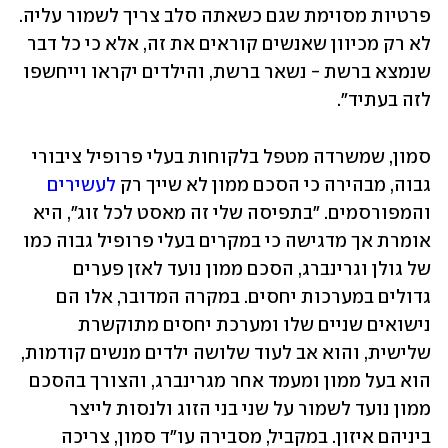
פרטיות מסוימת שגם כשאתה סלב צריך לשמור עליה. 
לא רק מכיוון שאנשים קוראים את זה, אלא כי כל דבר 
שנמצא ברשת - נשאר ברשת, והילדים יקראו וייחשפו 
לזה בעתיד".
סמון, שמשרדה מטפל בלקוחות בעלי פרופיל ציבורי 
גבוה, מבהירה כי הסכם ממון לא שייך רק 
לעשירים
והמפורסמים. "בתפיסה שלי זה מאסט לכל זוג", היא 
אומרת אך מדגישה כי במקרים בעלי פרופיל גבוה כמו 
של גולן וגרינברג, הסכם ממון נועד לאזן פערים 
גדולים במערכות יחסים. במקרה המדובר, אלו הם 
נישואים שניים שלו ומערכת יחסים מתוקשרת 
שלישית, והוא אב לעוד שלושה ילדים מנשים קודמות, 
הוא בעל ממון ומעמד אחר מגרינברג, והצורך בהסכם 
ממון נועד לשמור על שני בני הזוג ולנסות לייצר 
ביניהם איזון. במקביל, מסבירה עו"ד סמון, צריכה 