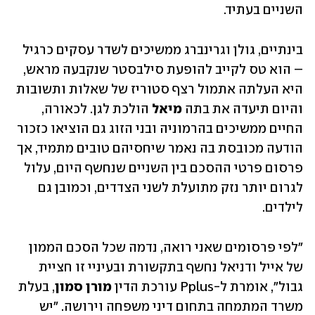
השניים בעתיד. 
בינתיים, גולן וגרינברג ממשיכים לשדר עסקים כרגיל 
– הוא טס לקייב להופעת סילבסטר שנקבעה מראש, 
היא העלתה אתמול רצף סטוריז של שאלות ותשובות 
והיום תיעדה את בתה 
מיאל
 הולכת לגן. לכאורה, 
החיים ממשיכים בהרמוניה ובני הזוג גם הוציאו כזכור 
הודעה מכובסת בה נאמר שיחסיהם טובים מתמיד, אך 
פרסום פרטי ההסכם בין השניים שנחשף היום, עלול 
לגרום יותר נזק מתועלת לשני הצדדים, וכמובן גם 
לילדים.
"לפי פרסומים שאני רואה, נדמה שכל הסכם הממון 
של אייל ודניאל נחשף בתקשורת ובעיניי זו חציית 
גבול", אומרת ל-Pplus עורכת הדין 
מורן סמון
, בעלת 
משרד המתמחה בתחום דיני משפחה וירושה. "יש 