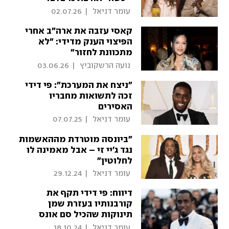
 עומר דניאל 
|
02.07.26
קאסי עזבה את ארה"ב אחרי
הפיצוי הענק מדידי: "לא
מתכוונת לחזור"
 נועה הרשקוביץ 
|
03.06.26
"ניצח את המערכת": פי דידי
זכה לתשואות מחבריו
האסירים
 עומר דניאל 
|
07.07.25
"ביונסה מוטרדת מההאשמות
נגד ג'יי זי – אבל מאמינה לו
לחלוטין"
 עומר דניאל 
|
29.12.24
דיווח: פי דידי תקף את
קורבנותיו בעזרת שמן
תינוקות שהכיל סם אונס
 עומר דניאל 
|
18.10.24