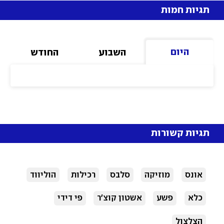
תגיות חמות
היום
השבוע
החודש
תגיות קשורות
אונס
מוזיקה
סלבס
רכילות
הוליווד
כלא
פשע
אשטון קוצ'ר
פי דידי
הצלצול