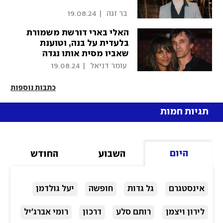
 בר זגה 
|
19.08.24
האלי בארי דורשת משמורת
בלעדית על בנה, וטוענת
שאביו מסית אותו נגדה
 עומר דניאל 
|
19.08.24
כתבות נוספות
תגיות חמות
היום
השבוע
החודש
אינסטגרם
גל גדות
חופשה
יעל גולדמן
לירון ויצמן
רותם סלע
דרכון
רומי אברג'יל