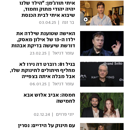
סקסית ונחשקת"
איתי תורג׳מן: ״הילד שלנו
יהיה יהודי מתוק וחמוד,
שיבוא איתי לבית הכנסת
בשבת בבוקר״
 בר זגה 
|
03.04.25
האישה שטוענת שילדה את
ילדו ה-13 של אילון מאסק,
דורשת שיעשה בדיקת אבהות
 עומר דניאל 
|
23.02.25
בגיל 81: רוברט דה נירו לא
מחליף חיתולים לתינוקת שלו,
אבל מבלה איתה בצפייה
ביוטיוב
 עומר דניאל 
|
06.01.25
חמסה: אביב אלוש אבא
לחמישה
 יוני פרוים 
|
02.12.24
עם תינוק על הידיים: נסרין