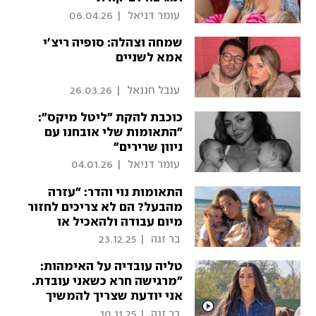
 עומר דניאל 
|
06.04.26
שמחה וצהלה: סופיה ריצ'י
אמא לשניים
 ענבל חננאל 
|
26.03.26
כוכבת להקת "ליטל מיקס":
"התאומות שלי אובחנו עם
ניוון שרירים"
 עומר דניאל 
|
04.01.26
התאומות נוי והדר: "עזרה
מהבעל? הם לא צריכים לחזור
מיום עבודה ולהאכיל או
להרדים"
 בר זגה 
|
23.12.25
טליה עובדיה על האימהות:
"מרגישה חרא כשאני עובדת.
אני יודעת שצריך להמשיך
ולהגשים, אבל ייסורי המצפון
 בר זגה 
|
10.11.25