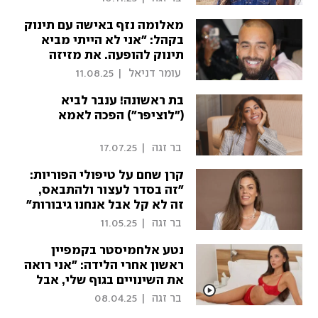
אוכלים אותי"
מאלומה נזף באישה עם תינוק
בקהל: "אני לא הייתי מביא
תינוק להופעה. את מזיזה
אותו כאילו הוא צעצוע"
 עומר דניאל 
|
11.08.25
בת ראשונה! ענבר לביא
("לוציפר") הפכה לאמא
 בר זגה 
|
17.07.25
קרן שחם על טיפולי הפוריות:
"זה בסדר לעצור ולהתבאס,
זה לא קל אבל אנחנו גיבורות"
 בר זגה 
|
11.05.25
נטע אלחמיסטר בקמפיין
ראשון אחרי הלידה: "אני רואה
את השינויים בגוף שלי, אבל
מרגישה טוב עם עצמי. זה
 בר זגה 
|
08.04.25
מוכיח שתמיד אפשר להרגיש