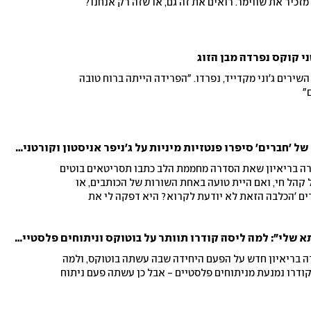
מזכיר את שווימר. רואים את זה גם, או שזה רק אנחנו?
י קוקס נפרדה מבן הזוג
 השירים ג'וני מקדייד, נפרדו. "הפרידה הייתה ברוח טובה
"
ליסה קודרו: "התסריטאים של 'חברים' סיפרו פנטזיות מיניות על ג'ניפר אניסטון וקורטני קוקס"
רה בריאיון שאת הסדרה מחממת הלב כתבו תסריטאים בוטים
 קהל חי, ואם היית טועה באחת השורות של הכותבים, או
ים 'הכלבה הזאת לא יודעת לקרוא? היא דפקה לי את
"מפחדת להיראות כמו סבתא שלי": למה ליסה קודרו תוותר על בוטוקס וניתוחים פלסטיים?
חברים" בת ה-62 סיפרה בריאיון חדש על הפעם היחידה שבה עשתה בוטוקס, ולמה
ודרו נמנעת מניתוחים פלסטיים - אבל כן עשתה פעם ניתוח