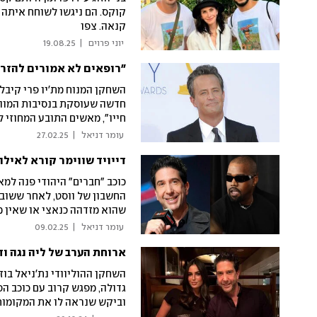
קוקס. הם ניגשו לשוחח איתה 
קנאה. צפו
 יוני פרוים 
|
19.08.25
"רופאים לא אמורים להזרי
חדשה שעוסקת בנסיבות המוות.
חייו", מאשים התובע המחוזי ל
בדוקו?
 עומר דניאל 
|
27.02.25
החשבון של ווסט, לאחר ששוב 
שהוא מזדהה כנאצי או שאין מ
 עומר דניאל 
|
09.02.25
השחקן ההוליוודי נת'ניאל בוז
גדולה, מפגש קרוב עם כוכב ה
וביקש שנראה לו את המקומות 