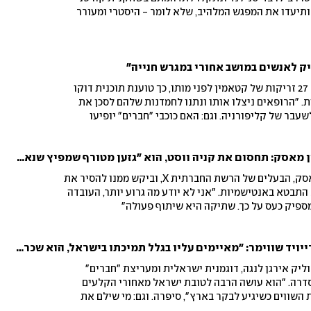
ותיעדו את המפגש המלהיב, שלא לומר - היסטרי ומעורר
ק לאנשים במושב אחורי במגרש חנייה"
השחקן המנוח מת'יו פרי קיבל 27 זריקות של קטאמין לפני מותו, כך טוענת תוכנית דוקו
 "הרופאים ניצלו אותו ונתנו לחמדנות שלהם לסכן את
שעבר של קליפורניה. וגם: האם כוכבי "חברים" יופיעו
דייויד שווימר קורא לאילון מאסק: תחסום את קניה ווסט, הוא "גזען מטורף שמפיץ שנאה"
כוכב "חברים" היהודי פנה למאסק, הבעלים של הרשת החברתית X, וביקש ממנו להסיר את
התבטא באנטישמיות. "אני לא יודע מה גרוע יותר, העובדה
ספיק כעס על כך. שתיקה היא שיתוף פעולה"
ארוחת הערב של ליה נגה ודייויד שווימר: ״מאיימים עליו בגלל תמיכתו בישראל, הוא שכר מאבטח״
וליק אירגן לנגה, דוגמנית ישראלית ומעריצת "חברים"
סדרה. "הוא עושה הרבה לטובת ישראל מאחורי הקלעים
השווים כשיגיע לבקר בארץ", סיפרה. וגם: מי שילם את