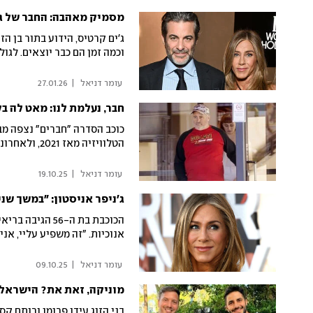
מסמיק מאהבה: החבר של ג'
ג'ים קרטיס, הידוע בתור בן ה
וכמה זמן הם כבר יוצאים. לגול
 עומר דניאל 
|
27.01.26
חבר, נעלמת לנו: מאט לה ב
כוכב הסדרה "חברים" נצפה מב
הטלוויזיה מאז 2021, ולאחרונה היו שמועות שטענו שהחליט לצאת לפנסיה מוקדמת
 עומר דניאל 
|
19.10.25
הכוכבת בת ה-56
אנוכיות. "זה משפיע עליי, אני
 עומר דניאל 
|
09.10.25
מוניקה, זאת את? הישראלי
בני הזוג עידו פרומן ורותם ק