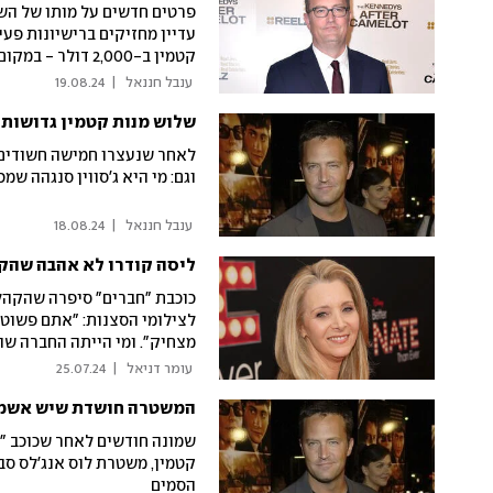
פרטים חדשים על מותו של הש
עדיין מחזיקים ברישיונות פעיל
קטמין ב-2,000 דולר - במקום ב-12 דולר
 ענבל חננאל 
|
19.08.24
שלוש מנות קטמין גדושות ב
לאחר שנעצרו חמישה חשודים ב
וגם: מי היא ג'סווין סנגהה שמ
 ענבל חננאל 
|
18.08.24
ליסה קודרו לא אהבה שהקה
כוכבת "חברים" סיפרה שהקהל
לצילומי הסצנות: "אתם פשוט 
מצחיק". ומי הייתה החברה ש
 עומר דניאל 
|
25.07.24
המשטרה חושדת שיש אשמים
שמונה חודשים לאחר שכוכב "ח
קטמין, משטרת לוס אנג'לס סבו
הסמים