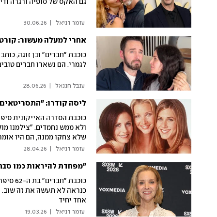
גם האקס של סופיה ורגרה ודי 
 עומר דניאל 
|
30.06.26
אחרי למעלה מעשור: קורטנ
כוכבת "חברים" ובן זוגה, כותב
לגמרי. הם נשארו חברים טובים
 ענבל חננאל 
|
28.06.26
כוכבת הסדרה האייקונית סיפ
ולא ממש נחמדים. "צילמנו מול
שלא צחקו ממנה, הם היו אומר
השורה!'"
 עומר דניאל 
|
28.04.26
כוכבת "
כנראה לא תעשה את זה שוב. ק
אחד יחיד
 עומר דניאל 
|
19.03.26