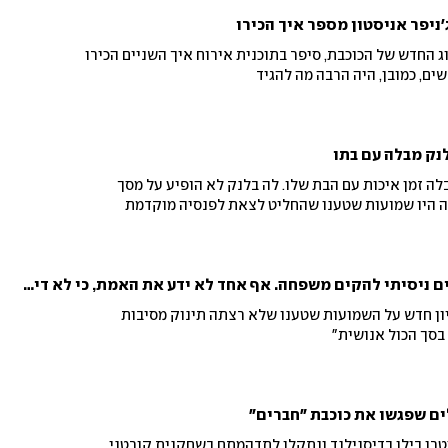
ניפר אניסטון מספר איך הכירו
זוג החדש של הכוכבת, סיפר בתוכנית אירוח איך השניים הכירו
שים, כמובן, היה הרבה מה להגיד
לנק מבלה עם בתו
לה זמן איכות עם הבת שלו. לה בלנק לא הופיע על מסך
ג'ניפר אניסטון: "במשך שנים ניסיתי להקים משפחה. אף אחד לא ידע את האמת, כי לא דיברתי על הבעיות הרפואיות שלי"
 הגיבה בריאיון חדש על השמועות שטענו שלא רצתה תינוק מסיבות
 בסך הכול אנושית"
ם שפגשו את כוכבת "חברים"
סטרו בילו בדיסנילנד ונתקלו לתדהמתם בשחקנית קורטני