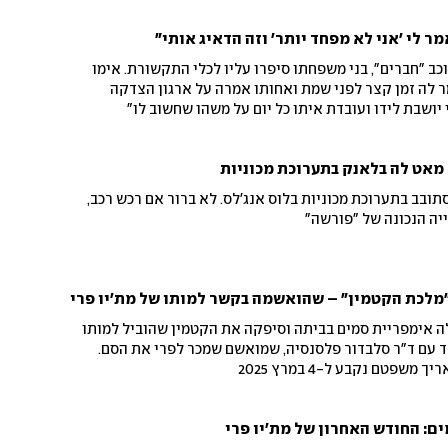
מר לי 'אני לא מפחד יותר' וזה הדאיג אותי"
כב "חברים", בני משפחתו סיפרו עליו לכלי התקשורת. אימו
לה זמן קצר לפני שמת ואחותו אמרה על ארגון הצדקה
יושבת לידו ועובדת איתו כל יום על משהו שחשוב לו"
אט לה בלאנק בתערוכת מכוניות
ובב בתערוכת מכוניות בלוס אנג'לס. לא ברור אם רכש רכב,
ייה הנכונה של "פורשה"
מלכת הקטמין" – שהואשמה בקשר למותו של מת'יו פרי
הלה אימפריית סמים בביתה וסיפקה את הקטמין שהוביל למותו
ד עם ד"ר סלבדור פלסנסיה, שמואשם שמכר לפרי את הסם.
פטם נקבע ל-4 במרץ 2025