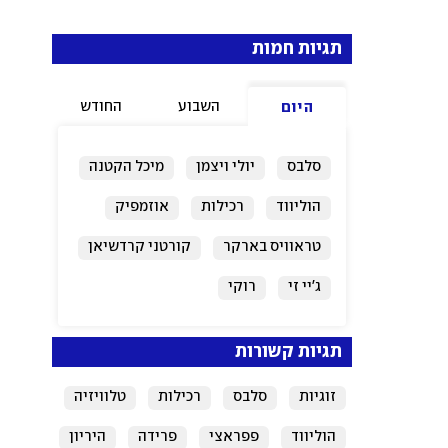
תגיות חמות
השבוע
החודש
היום
סלבס
יולי ויצמן
מיכל הקטנה
הוליווד
רכילות
אוזמפיק
טראוויס בארקר
קורטני קרדשיאן
ג'יי זי
רוקי
תגיות קשורות
זוגיות
סלבס
רכילות
טלוויזיה
הוליווד
פפראצי
פרידה
היריון