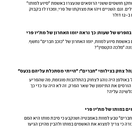
חקן חושפים ששני הרופאים שנעצרו באשמת "סיוע למותו"
ים. וגם: השניים זיהו את מצוקתו של פרי, ומכרו לו בקבוק
הפרש של שעות: כך נראה יומו האחרון של מת'יו פרי
אשמת סיוע למוות, יומו האחרון של "כוכב חברים" נחשף.
כונה "מלכה הקטמין"?
ל צחק בצילומי "חברים": "הייתי מסתכלת עליהם בכעס"
 באולפן היה נוהג לצחוק בהתלהבות מוגזמת, מה שהפריע
הורסים את התיזמון של שאר הפרק. זה לא היה עד כדי כך
הלשינה עליה?
 במותו של מת'יו פרי
ברים" טבע למוות באמבטיה ושנקבע כי סיבת מותו היא הסם
רה כי צריך למצוא את האשמים במותו ולהבין מהיכן הגיעו