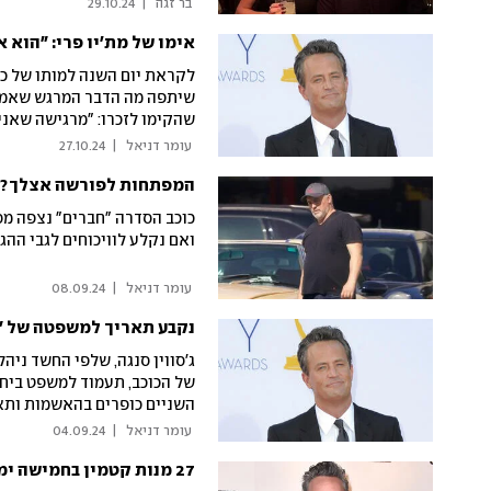
החשבון בסוף הערב?
 בר זגה 
|
29.10.24
אימו של מת'יו פרי: "הוא א
לקראת יום השנה למותו של כו
שיתפה מה הדבר המרגש שאמר 
שהקימו לזכרו: "מרגישה שאני 
 עומר דניאל 
|
27.10.24
המפתחות לפורשה אצלך? מ
כוכב הסדרה "חברים" נצפה מסת
ואם נקלע לוויכוחים לגבי ההג
 עומר דניאל 
|
08.09.24
נקבע תאריך למשפטה של "
ג'סווין סנגה, שלפי החשד ני
של הכוכב, תעמוד למשפט ביח
השניים כופרים בהאשמות ותאריך מש
 עומר דניאל 
|
04.09.24
27 מנות קטמין בחמישה ימים: החודש האחרון של מת'יו פרי