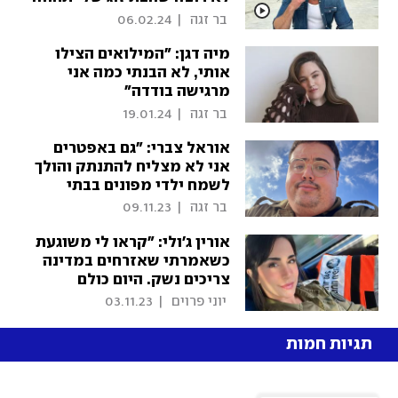
אותי ככה"
 בר זגה 
|
06.02.24
מיה דגן: "המילואים הצילו
אותי, לא הבנתי כמה אני
מרגישה בודדה"
 בר זגה 
|
19.01.24
אוראל צברי: "גם באפטרים
אני לא מצליח להתנתק והולך
לשמח ילדי מפונים בבתי
מלון"
 בר זגה 
|
09.11.23
אורין ג'ולי: "קראו לי משוגעת
כשאמרתי שאזרחים במדינה
צריכים נשק. היום כולם
שואלים אותי איך מוציאים
 יוני פרוים 
|
03.11.23
רישיון"
תגיות חמות