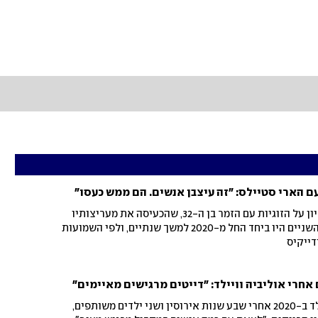
 עם הארי סטיילס: "זה עיצבן אנשים. הם ממש כעסו"
הכוכבת בת ה-42 סיפרה בריאיון על הזוגיות עם הזמר בן ה-32, שהכעיסה את מעריצותיו
והסעירה את מדורי הרכילות. השניים היו ביחד החל מ-2020 למשך שנתיים, ולפי השמועות
ודייקיס
 אחרי אוליביה וויילד: "דייטים מרגישים מאיימים"
כוכב "טד לאסו", שנפרד מוויילד ב-2020 אחרי שבע שנות אירוסין ושני ילדים משותפים,