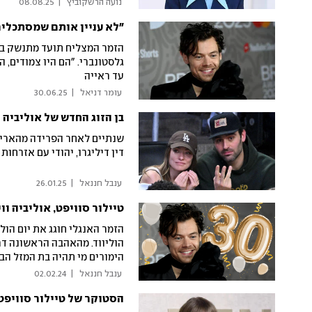
 נועה הרשקוביץ 
|
08.08.25
"לא עניין אותם שמסתכלים
הזמר המצליח תועד מתנשק בל
גלסטונברי. "הם היו צמודים, 
עד ראייה
 עומר דניאל 
|
30.06.25
בן הזוג החדש של אוליביה 
שנתיים לאחר הפרידה מהארי ס
דין דיליגרו, יהודי עם אזרח
 ענבל חננאל 
|
26.01.25
טיילור סוויפט, אוליביה ו
הוליווד. מהאהבה הראשונה דר
הימורים מי תהיה בת המזל הב
 ענבל חננאל 
|
02.02.24
הסטוקר של טיילור סוויפט 