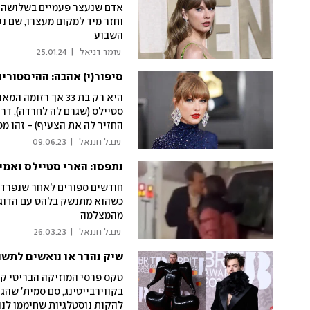
אדם שנעצר פעמיים בשלושה ימי
וחזר מיד למקום מעצרו, שם נ
השבוע
 עומר דניאל 
|
25.01.24
סיפור(י) אהבה: ההיסטוריה
היא רק בת 33 אך 
סטיילס (שגרם לה לחרדה), דרך 
החזיר לה את הצעיף) - זהו מס
 ענבל חננאל 
|
09.06.23
נתפסו: הארי סטיילס ואמי
חודשים ספורים לאחר שנפרד מב
כשהוא מתנשק בלהט עם הדוג
מהמצלמה
 ענבל חננאל 
|
26.03.23
שיק נהדר או נואשים לתשו
טקס פרסי המוזיקה הבריטי קי
להקות נוסטלגיות שחיממו לנו