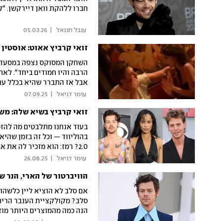
חברו ללהקת וואן דיירקשן. "
 ענבל חננאל 
|
05.03.26
זואי קרביץ אאוט: אוסטין
השחקן המסוקס נצפה במסעדה ב
הרבה והיו חמודים ביחד". לאח
אבל אז התברר שהיא בכלל עם
 עומר דניאל 
|
07.09.25
בעוד אנחנו מתלבטים מה להזמי
בהוליווד — וכל זה בזמן שהי
2.0? רמז: הוא מזכיר לה את אבא
 עומר דניאל 
|
26.08.25
הוויברטור של הארי, הנר ש
אם סלב לא הוציא ליין כלשהו 
סלב? מקולקציית הענבר הריחני
הנה כמה מהמוצרים היותר מו