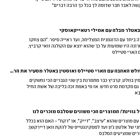
קשה לאבד חבר שדומה לך בכל כך הרבה דברים"
 באטלר מבלה עם אמילי רטאייקאוסקי
יחד עם הדוגמנית המצליחה, ועד ראייה סיפר: "הם צחקו
רונה היו שמועות על כך שהוא יוצא עם הקולגה זואי קרביץ,
 הארי סטיילס
זואי קרביץ בשיא שלה: משולש האהבה עם הארי סטיילס ואוסטין באטלר מסעיר את הרשת
ן בוולט, קרביץ כבר מתמרנת בין שני הגברים הכי נחשקים
א גם מקדמת סרט חדש. אז מי באמת זכה בליבה של אשת החיל
ל גווינת': המוצרים הכי משונים שסלבס מוכרים לנו
עם מוצרים שהוא "עיצב", "דייק", או "רקח" - האם הוא בכלל
 של אלטון ג'ון ועד למסקינגטייפ של להקת וואן דיירקשן:
זרים שמציעים הסלבס