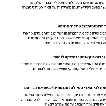
ם מכיוון שארב לטיילור סוויפט ליד הבניין שלה, שוחרר
עצר בפעם השלישית. גם מטרידנית של הארי סטיילס נעצרה
 הרומנטית של טיילור סוויפט
רזומה המאהבים שלה כולל את הגברים הנחשקים ביותר בעולם. מהארי
ג'ון מאייר (שמרגיש מושפל) ועד ג'ייק ג'ילנהול (שטרם
ע בחיי האהבה הסוערים של טיילור סוויפט
לי רטאייקאוסקי בנשיקה לוהטת
ת הזוג אוליביה ווילד, הארי סטיילס צולם ברחובות טוקיו
מנית אמילי רטאייקאוסקי וממש לא מנסה להסתתר
מת לב? הארי סטיילס וסם סמית' כבשו את הבריטס
בץ את מיטב הכוכבים, ביניהם הארי סטיילס ששוב הואשם
בקווירבייטינג, סם סמית' שהגיע.ה בבגד בולט במיוחד שבוודאי הקשה עליו.ה להסתובב ו-2
 את הלב. ומה חשבתם על מה שכולם לבשו?