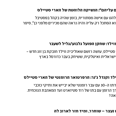
 עליהם": הנשיקה הלוהטת של הארי סטיילס
הט עם אישה מסתורית, בזמן שהיה בקהל בפסטיבל
הוא הסתכל רק עליה והיה נראה שהם מכירים מלפני כן", סיפר
ווילד: שחקן הפועל גלבוע/גליל לשעבר
טיילס, עושה רושם שאוליביה ווילד חובקת בן זוג חדש -
ות ישראלית ואיטלקית, ששיחק בעבר כדורסל בארץ
וילד וקנדל ג'נר: הרפרטואר הרומנטי של הארי סטיילס
הזמר האנגלי חוגג את יום הולדתו ה-30 עם עבר רומנטי שלא יבייש את ותיקי כוכבי
ך הרומן עם בתו של רוד סטיוארט ועד המאהבת הנוכחית.
אה?
נעצר – שוחרר, ומיד חזר לארוב לה