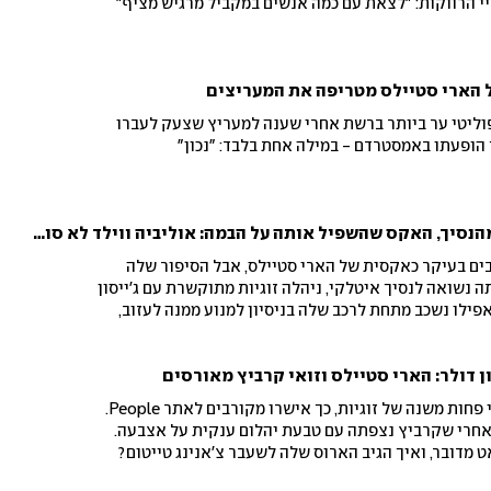
יי הרווקות: "לצאת עם כמה אנשים במקביל מרגיש מציף"
ל הארי סטיילס מטריפה את המעריצים
פוליטי ער ביותר ברשת אחרי שענה למעריץ שצעק לעברו
הופעתו באמסטרדם - במילה אחת בלבד: "נכון"
הרזון המטריד, הגירושים מהנסיך, האקס שהשפיל אותה על הבמה: אוליביה ווילד לא סופרת אף אחד
רבים בעיקר כאקסית של הארי סטיילס, אבל הסיפור שלה
תה נשואה לנסיך איטלקי, ניהלה זוגיות מתוקשרת עם ג'ייסון
אפילו נשכב מתחת לרכב שלה בניסיון למנוע ממנה לעזוב,
ים, הפכה לבמאית מצליחה ולשחקנית מוערכת, ובעיקר
תאים את עצמה למה שמצפים ממנה להיות
סטיילס וקרביץ התארסו אחרי פחות משנה של זוגיות, כך אישרו מקורבים לאתר People.
 אחרי שקרביץ נצפתה עם טבעת יהלום ענקית על אצבעה.
מדובר, ואיך הגיב הארוס שלה לשעבר צ'אנינג טייטום?