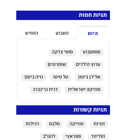
תגיות חמות
השבוע
החודש
היום
סופשבוע
סופי צדקה
ערוץ הילדים
שומרונים
אלירן ביטון
טל טיטו
נויה ביטון
מוזיקה ישראלית
דנית גרינברג
זוגיות
תגיות קשורות
זוגיות
מוזיקה
סלבס
רכילות
הוליווד
פפראצי
להט"ב