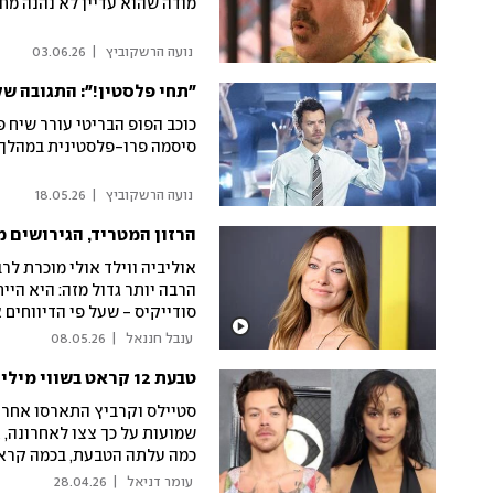
מודה שהוא עדיין לא נהנה מח
 נועה הרשקוביץ 
|
03.06.26
"תחי פלסטין!": התגובה ש
כוכב הפופ הבריטי עורר שיח 
סיסמה פרו-פלסטינית במהלך 
 נועה הרשקוביץ 
|
18.05.26
אוליביה ווילד אולי מוכרת ל
הרבה יותר גדול מזה: היא היי
סודייקיס - שעל פי הדיווחים 
גדלה בבית של שושלת עיתונא
 ענבל חננאל 
|
08.05.26
לאישה שמעולם לא ניסתה לה
טבעת 12 קראט בשווי מיליון דולר: הארי סטיילס וזואי קרביץ מאורסים
שמועות על כך צצו לאחרונה,
כמה עלתה הטבעת, בכמה קראט 
 עומר דניאל 
|
28.04.26