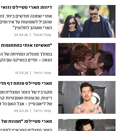
דיווח: הארי סטיילס וזואי
אחרי שמונה חודשים ביחד, זו
שהוביל לשמועות על אירוסים
הארי מאוהב לחלוטין"
 ענבל חננאל 
|
24.04.26
"האשימו אותי בהתחנפות לק
במהלך מונולוג הפתיחה של הת
הגאה – וסיים בנשיקה עם הקומ
 עומר דניאל 
|
15.03.26
מקורביו של הזמר המצליח מספ
ריצות, טבעונות ואמבטיות קרח
של ליאם פיין - אבל האם כל 
 עומר דניאל 
|
09.03.26
הארי סטיילס: "המוות של ל