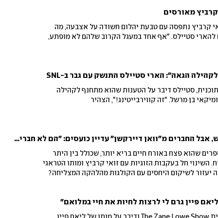
 קרביץ מאורסים
אי קרביץ נתפסה עם טבעת יהלום חשודה על אצבעה, מה
 להארי סטיילס. "אף אחד במעגל הקרוב שלהם לא מופתע,
הילה הגאה": הארי סטיילס התנשק עם גבר ב-SNL
וכנית, סטיילס דיבר על הטענות שהוא מתחנף לקהילה
יקאי בן מרשל. "זה קווירבייטינג!", הצהיר
הארי סטיילס פותח דף חדש, אבל החברים מ"וואן דיירקשן" עדיין כועסים: "הם לא חברים ואין לו נאמנות אליהם"
רים שהוא פצח באורח חיים בריא יותר, שכולל בין היתר
. השינוי חל בעקבות הזוגיות עם זואי קרביץ ומותו הטראגי
זה יעזור לשיקום היחסים עם הקולגות מהלהקה המצליחה?
יאם פיין גרם לי לרצות לחיות את חיי במלואם"
הזמר המצליח התראיין לתוכנית The Zane Lowe Show ודיבר על מותו של ליאם פיין,