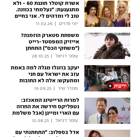
אשרת קוטלר חוגגת 60 - ולא
מתגעגעת: "נעלמתי בכוונה.
טוב לי ומדהים לי. אני בחיים
אחרים"
 יוני פרוים 
|
11.02.26
משפחת סטארק הוזמנה?
אייזיק המפסטד-רייט
("משחקי הכס") התחתן
 עומר דניאל 
|
28.10.25
יעקב בוזגלו מגלה למה באמת
עזב את ישראל עם חני
ומתעקש: אלה לא החובות
 סמדר שיר 
|
19.09.25
למרות הרייטינג המאכזב:
נטפליקס חידשה את החוזה
עם הארי ומייגן (אבל משלמת
להם הרבה פחות)
 עומר דניאל 
|
12.08.25
אדל בספלוב: "התחתנתי עם