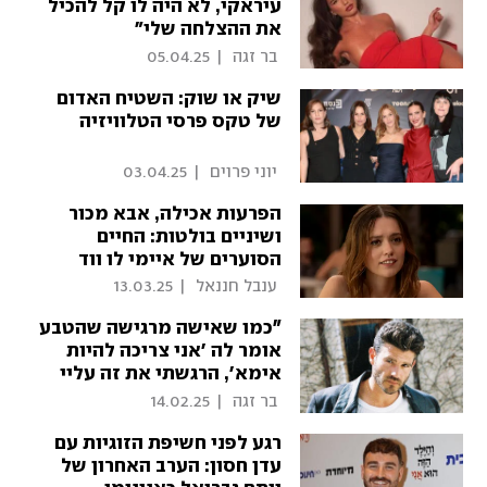
עיראקי, לא היה לו קל להכיל
את ההצלחה שלי"
 בר זגה 
|
05.04.25
שיק או שוק: השטיח האדום
של טקס פרסי הטלוויזיה
 יוני פרוים 
|
03.04.25
הפרעות אכילה, אבא מכור
ושיניים בולטות: החיים
הסוערים של איימי לו ווד
מ"הלוטוס הלבן"
 ענבל חננאל 
|
13.03.25
״כמו שאישה מרגישה שהטבע
אומר לה 'אני צריכה להיות
אימא', הרגשתי את זה עליי
כגבר"
 בר זגה 
|
14.02.25
רגע לפני חשיפת הזוגיות עם
עדן חסון: הערב האחרון של