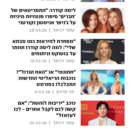
ליסה קודרו: "התסריטאים של
'חברים' סיפרו פנטזיות מיניות
על ג'ניפר אניסטון וקורטני
קוקס"
 עומר דניאל 
|
28.04.26
"מפחדת להיראות כמו סבתא
שלי": למה ליסה קודרו תוותר
על בוטוקס וניתוחים
פלסטיים?
 עומר דניאל 
|
19.03.26
"חתונמי" או "האח הגדול"?
כוכבות הריאליטי החדשות
התבלבלו בפורמט
 יוני פרוים 
|
11.03.26
כוכב "יריבות לוהטת": "אם
קשה לכם לקבל אחרים - לכו
לעזאזל"
 עומר דניאל 
|
10.03.26