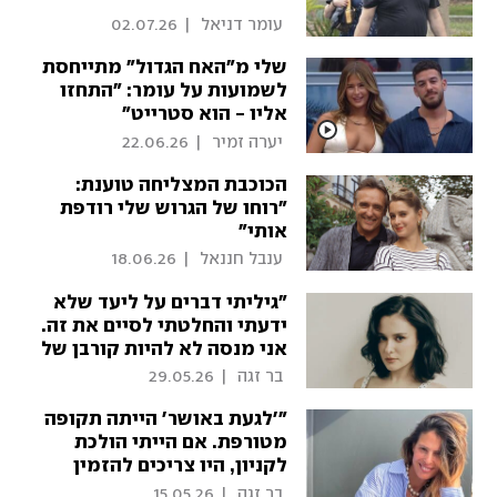
 עומר דניאל 
|
02.07.26
שלי מ"האח הגדול" מתייחסת
לשמועות על עומר: "התחזו
אליו - הוא סטרייט"
 יערה זמיר 
|
22.06.26
הכוכבת המצליחה טוענת:
"רוחו של הגרוש שלי רודפת
אותי"
 ענבל חננאל 
|
18.06.26
"גיליתי דברים על ליעד שלא
ידעתי והחלטתי לסיים את זה.
אני מנסה לא להיות קורבן של
הנסיבות, לא להאשים ולא
 בר זגה 
|
29.05.26
לכעוס"
"'לגעת באושר' הייתה תקופה
מטורפת. אם הייתי הולכת
לקניון, היו צריכים להזמין
משטרה כדי להוציא אותי"
 בר זגה 
|
15.05.26